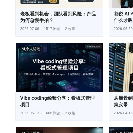
老板看到机会，团队看到风险：产品
都说 A
为何总慢半拍？
什么才叫
2026-07-06
1517 浏览
2 收藏
2026-06-30
AI
,
个人随笔
AI
Vibe coding经验分享：看板式管理
从愿景到
项目
策实录
2026-05-13
1666 浏览
2 收藏
2026-04-16