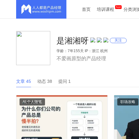
首页
培训课程
分类浏
是湘湘呀
关注
学龄：7年155天 IP：浙江 杭州
不爱画原型的产品经理
文章 45
动态 38
提问 1
AI
,
个人随笔
职场攻略