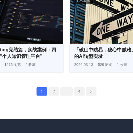
笔
个人随笔
Coding完结篇，实战案例：四
「破山中贼易，破心中贼难
“个人知识管理平台”
的AI转型实录
1576 浏览
2 收藏
2026-03-13
529 浏览
1 收藏
1
2
…
4
>