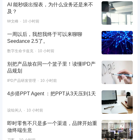
AI 能秒级出报表，为什么业务还是来不
及？
钟文峰
10 小时前
一周以后，我想我终于可以来聊聊
Seedance 2.5了。
数字生命卡兹克
10 小时前
别把产品放在同一个篮子里！读懂IPD产
品规划
IPD产品研发管理
10 小时前
4步搭PPT Agent ：把PPT从3天压到1天
设绘闲人
10 小时前
即时零售不只是多一个渠道，品牌开始重
做终端生意