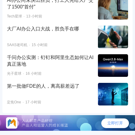
AI办公尚未决出胜负，打工人先给大厂交
了1500“首付”
Tech星球
13 小时前
大厂AI办公入口大战，胜负手在哪
SAAS老司机
15 小时前
千问办公实测：钉钉和阿里生态如何让AI
真正落地
光子星球
16 小时前
第一批做FDE的人，离高薪差远了
定焦One
17 小时前
©2026 - 人人都是产品经理