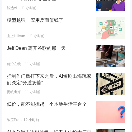
鲸选AI
11 小时前
模型越强，应用反而值钱了
山上Hillvue
11 小时前
Jeff Dean 离开谷歌的那一天
前沿在线
11 小时前
把制作门槛打下来之后，AI短剧出海玩家
们决定“分道扬镳”
扬帆出海
11 小时前
低价，能不能撑起一个本地生活平台？
陈罡Pro
12 小时前