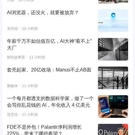
刀客
10 小时前
AI浏览器，还没火，就要被放弃？
克劳锐
10 小时前
年薪千万不如估值百亿，AI大神“看不上”
大厂
财经故事荟
11 小时前
套壳起家、20亿收场：Manus不止AB面
脑极体
11 小时前
一个每月都透支的数据科学家，做了一个
会骂你乱花钱的 AI，年化收入 4 亿美元
张艾拉
11 小时前
FDE不是外包！Palantir净利润增长
225%，带来了哪些希望？