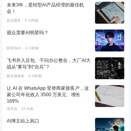
未来3年，是转型AI产品经理的最佳机
会！
起点课堂
5 小时前
观众需要AI明星吗？
听筒Tech
4 小时前
飞书并入豆包、千问办公整合，大厂AI大
战从“赛马”到“合兵”？
娱乐独角兽
3 小时前
让 AI 在 WhatsApp 里替商家接客户，这
家公司年化收入 3500 万美元、增长
169%
张艾拉
23 分前
AI博主站上风口