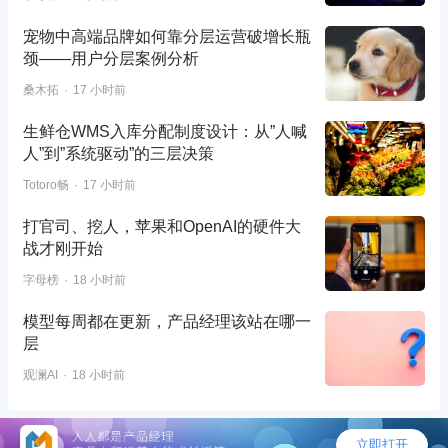
宠物中高端品牌如何靠分层运营破增长瓶
颈——用户分层案例分析
桑木拓
17 小时前
生鲜仓WMS入库分配制度设计：从”人喊
人”到”系统驱动”的三层决策
Totoro畅
17 小时前
打官司、挖人，苹果和OpenAI的硬件大
战才刚开始
字母榜
18 小时前
模型每周都在更新，产品经理该站在哪一
层
观澜AI
18 小时前
©2026 - 人人都是产品经理