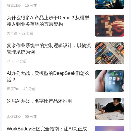
海克财经
15 分前
为什么很多AI产品止步于Demo？从模型
接入到业务落地的五层架构
美年达
32 分前
复杂作业系统中的控制逻辑设计：以物流
管理系统为例
ka
33 分前
AI办公大战，卖模型的DeepSeek们怎么
活？
壹度Pro
42 分前
这届AI办公，名字比产品还难用
盒饭财经
50 分前
WorkBuddy记忆完全指南：让AI真正成