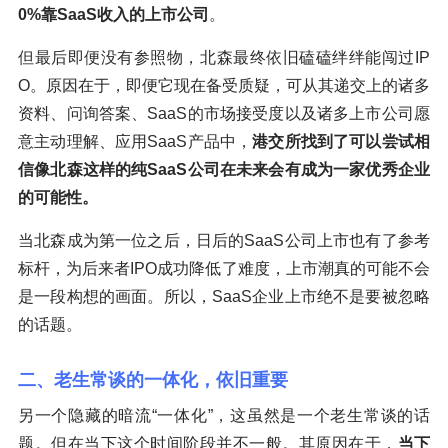
0%靠SaaS收入的上市公司
。
但最后即便没有参照物，北森最终依旧磕磕绊绊能闯过IP
O。原因在于，即便它现在备受质疑，可从其递交上的诸多
资料、问询答案、SaaS的市场接受度以及诸多上市公司愿
意主动理解、应用SaaS产品中，
港交所找到了可以尝试相
信像北森这样的纯SaaS公司在未来会有成为一家优秀企业
的可能性。
当北森成为第一位之后，日后的SaaS公司上市也有了参考
标杆，为后来者IPO成功降低了难度，上市潮真的可能不会
是一段构想的画面。所以，SaaS企业上市绝不是要被忽略
的话题。
二、老生常谈的一体化，依旧重要
另一个隐藏的暗流“一体化”，这虽然是一个老生常谈的话
题。但在当下这个时间阶段并不一般。其原因在于，
当下