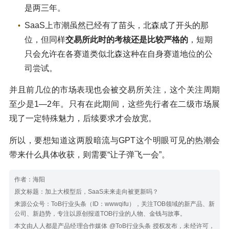
是两三年。
SaaS上市潮虽然已经有了苗头，北森成了开头的那
位，但同样
交易所此时的考核还是比较严格的
，短期
只会允许在各赛道类似北森这种在自身赛道地位的公
司尝试。
并且前几位的市场表现也会被交易所关注，这个关注周期
至少是1—2年。只有在此期间，这些先行者在二级市场展
现了一定特殊魅力，后续要求才会放宽。
所以，要想知道这两股暗流与GPT这个明眼可见的热潮会
带来什么具体收获，则需要“让子弹飞一会”。
作者：海阳
原文标题：加上大模型后，SaaS未来走向被更新吗？
来源公众号：ToB行业头条（ID：wwwqifu），关注TOB领域的新产品、新
公司、新趋势，专注以原创报道TOB行业的人物、金钱与故事。
本文由人人都是产品经理合作媒体 @ToB行业头条 授权发布，未经许可，