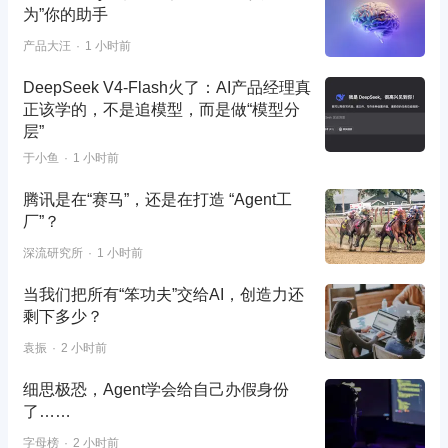
为”你的助手
产品大汪
1 小时前
DeepSeek V4-Flash火了：AI产品经理真
正该学的，不是追模型，而是做“模型分
层”
于小鱼
1 小时前
腾讯是在“赛马”，还是在打造 “Agent工
厂”？
深流研究所
1 小时前
当我们把所有“笨功夫”交给AI，创造力还
剩下多少？
袁振
2 小时前
细思极恐，Agent学会给自己办假身份
了……
字母榜
2 小时前