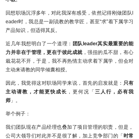
回想职场沉浮多年，对此我深有感受，依然记得刚做团队l
eader时，我总是一副说教的教学匠，甚至“求”着下属学习
产品知识，但适得其反。
近几年我想明白了一个道理：
团队leader其实最重要的能
力并非在于管理，更在于彼此成就
，强扭的瓜不甜，有心
栽花花不开，于是，我不再热情主动求着下属学，但会对
主动来请教的同学倾囊相授。
因此，我觉得这对职场同学来说，首先的启发就是：
只有
主动请教，才能更快成长
，更何况「
三人行，必有我
师
」。
举个例子：
我们团队现在产品经理也叠加了项目管理的职责，但是，
公司大领导们对此并不是很了解，加上竞争部门的「
时常