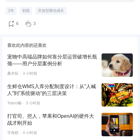
2年
初级
开放型驱动成长
6
3
喜欢此内容的还喜欢
宠物中高端品牌如何靠分层运营破增长瓶
颈——用户分层案例分析
桑木拓
3 小时前
生鲜仓WMS入库分配制度设计：从”人喊
人”到”系统驱动”的三层决策
Totoro畅
3 小时前
打官司、挖人，苹果和OpenAI的硬件大
战才刚开始
字母榜
4 小时前