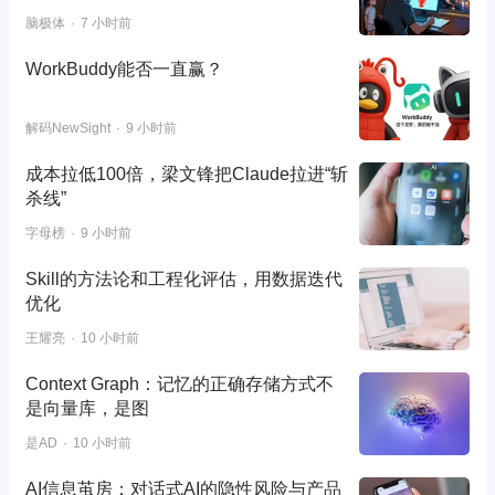
脑极体
7 小时前
WorkBuddy能否一直赢？
解码NewSight
9 小时前
成本拉低100倍，梁文锋把Claude拉进“斩
杀线”
字母榜
9 小时前
Skill的方法论和工程化评估，用数据迭代
优化
王耀亮
10 小时前
Context Graph：记忆的正确存储方式不
是向量库，是图
是AD
10 小时前
AI信息茧房：对话式AI的隐性风险与产品