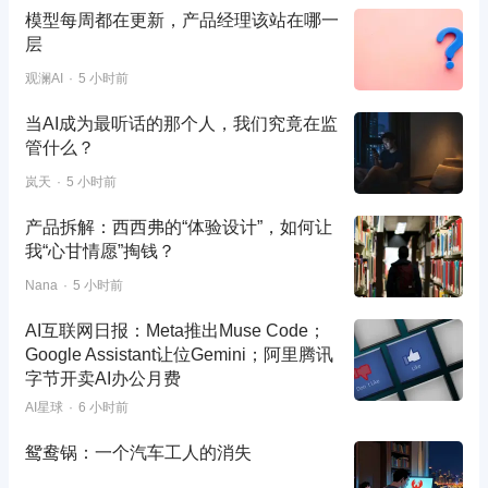
模型每周都在更新，产品经理该站在哪一
层
观澜AI
5 小时前
当AI成为最听话的那个人，我们究竟在监
管什么？
岚天
5 小时前
产品拆解：西西弗的“体验设计”，如何让
我“心甘情愿”掏钱？
Nana
5 小时前
AI互联网日报：Meta推出Muse Code；
Google Assistant让位Gemini；阿里腾讯
字节开卖AI办公月费
AI星球
6 小时前
鸳鸯锅：一个汽车工人的消失