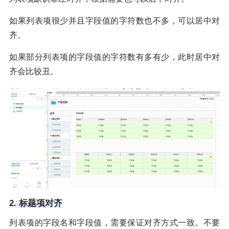
如果列表项很少并且字段值的字符数也不多，可以居中对
齐。
如果部分列表项的字段值的字符数有多有少，此时居中对
齐会比较丑。
2. 标题项对齐
列表项的字段名和字段值，需要保证对齐方式一致。不要