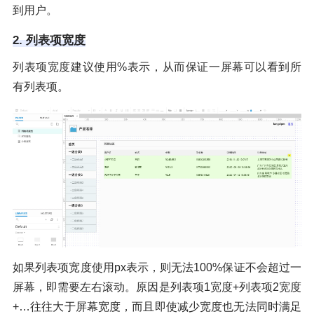
到用户。
2. 列表项宽度
列表项宽度建议使用%表示，从而保证一屏幕可以看到所
有列表项。
如果列表项宽度使用px表示，则无法100%保证不会超过一
屏幕，即需要左右滚动。原因是列表项1宽度+列表项2宽度
+…往往大于屏幕宽度，而且即使减少宽度也无法同时满足