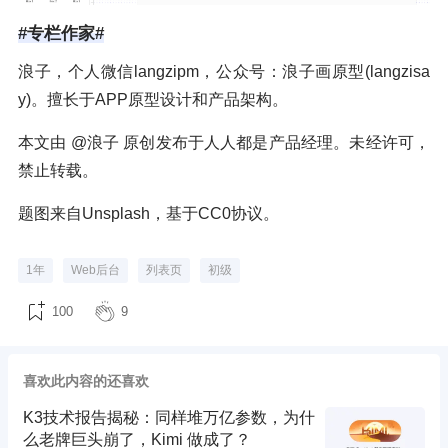
#专栏作家#
浪子，个人微信langzipm，公众号：浪子画原型(langzisa
y)。擅长于APP原型设计和产品架构。
本文由 @浪子 原创发布于人人都是产品经理。未经许可，
禁止转载。
题图来自Unsplash，基于CC0协议。
1年
Web后台
列表页
初级
100
9
喜欢此内容的还喜欢
K3技术报告揭秘：同样堆万亿参数，为什
么老牌巨头崩了，Kimi 做成了？