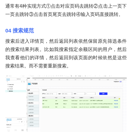
通常有4种实现方式①点击对应页码去跳转②点击上一页下
一页去跳转③点击首页尾页去跳转④输入页码直接跳转。
04 搜索规范
搜索后进入详情页，然后返回列表依然保留原先筛选条件
的搜索结果列表。比如我搜索指定余额区间的用户，然后
我查看他们的详情，然后返回到该页面的时候依然是这些
搜索结果。而不需要重新搜索。