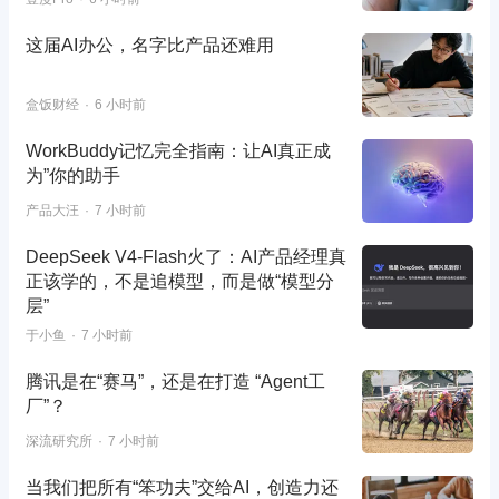
这届AI办公，名字比产品还难用
盒饭财经
6 小时前
WorkBuddy记忆完全指南：让AI真正成
为”你的助手
产品大汪
7 小时前
DeepSeek V4-Flash火了：AI产品经理真
正该学的，不是追模型，而是做“模型分
层”
于小鱼
7 小时前
腾讯是在“赛马”，还是在打造 “Agent工
厂”？
深流研究所
7 小时前
当我们把所有“笨功夫”交给AI，创造力还