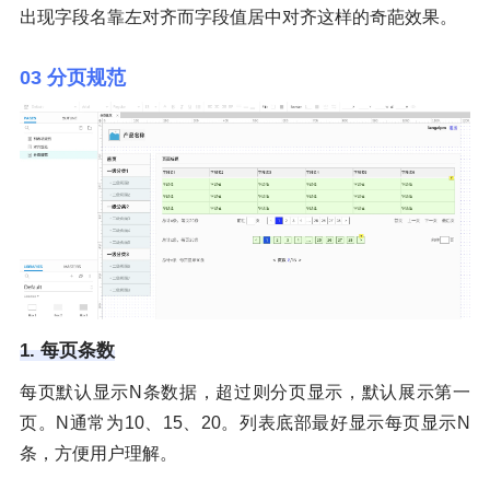
出现字段名靠左对齐而字段值居中对齐这样的奇葩效果。
03 分页规范
1. 每页条数
每页默认显示N条数据，超过则分页显示，默认展示第一
页。N通常为10、15、20。列表底部最好显示每页显示N
条，方便用户理解。