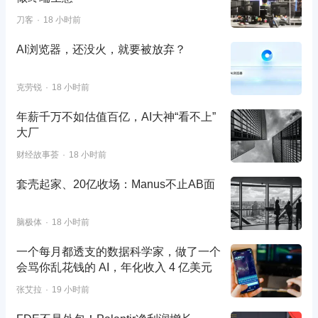
刀客
18 小时前
AI浏览器，还没火，就要被放弃？
克劳锐
18 小时前
年薪千万不如估值百亿，AI大神“看不上”
大厂
财经故事荟
18 小时前
套壳起家、20亿收场：Manus不止AB面
脑极体
18 小时前
一个每月都透支的数据科学家，做了一个
会骂你乱花钱的 AI，年化收入 4 亿美元
张艾拉
19 小时前