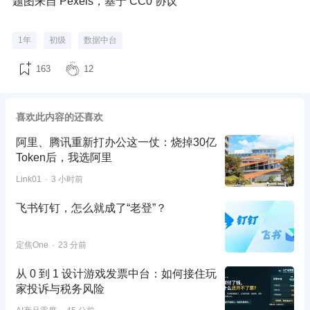
题图来自 Pexels，基于 CC0 协议
1年
初级
数据中台
163
12
喜欢此内容的还喜欢
阿里、腾讯重新打办公这一仗：烧掉30亿
Token后，我选阿里
Link01
3 小时前
飞书钉钉，怎么就成了“老登”？
定焦One
23 分前
从 0 到 1 设计游戏发票中台：如何接住玩
家投诉与税务风险