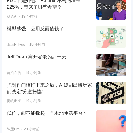
FDE不是外包！Palantir净利润增长
225%，带来了哪些希望？
鲸选AI
19 小时前
模型越强，应用反而值钱了
山上Hillvue
19 小时前
Jeff Dean 离开谷歌的那一天
前沿在线
19 小时前
把制作门槛打下来之后，AI短剧出海玩家
们决定“分道扬镳”
扬帆出海
19 小时前
低价，能不能撑起一个本地生活平台？
陈罡Pro
20 小时前