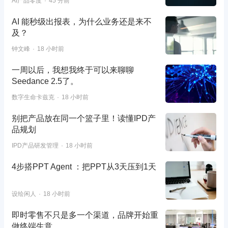
AI产品零度
45 分前
AI 能秒级出报表，为什么业务还是来不
及？
钟文峰
18 小时前
一周以后，我想我终于可以来聊聊
Seedance 2.5了。
数字生命卡兹克
18 小时前
别把产品放在同一个篮子里！读懂IPD产
品规划
IPD产品研发管理
18 小时前
4步搭PPT Agent ：把PPT从3天压到1天
设绘闲人
18 小时前
即时零售不只是多一个渠道，品牌开始重
做终端生意