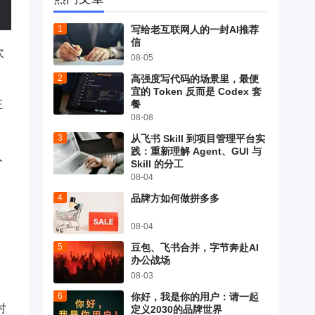
写给老互联网人的一封AI推荐
信
次
08-05
高强度写代码的场景里，最便
宜的 Token 反而是 Codex 套
餐
正
08-08
从飞书 Skill 到项目管理平台实
践：重新理解 Agent、GUI 与
入
Skill 的分工
08-04
品牌方如何做拼多多
08-04
豆包、飞书合并，字节奔赴AI
办公战场
08-03
你好，我是你的用户：请一起
时
定义2030的品牌世界