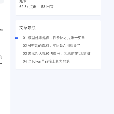
起来?
62.3k 点击
58 回答
文章导航
产
，
01 模型越来越像，性价比才是唯一变量
02 AI变贵的真相，实际是AI用得多了
03 未掀起大规模切换潮，落地仍在“观望期”
而
04 当Token革命撞上算力的墙
一