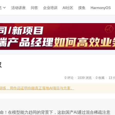
览
活动讲座
问答
企业培训
AI社区
摸鱼
HarmonyOS
权
0 评论
1039 浏览
0 收藏
13 
训练，用作品证明你能真正落地AI项目与方案。
成本革命！在模型能力趋同的背景下，这款国产AI通过混合稀疏注意