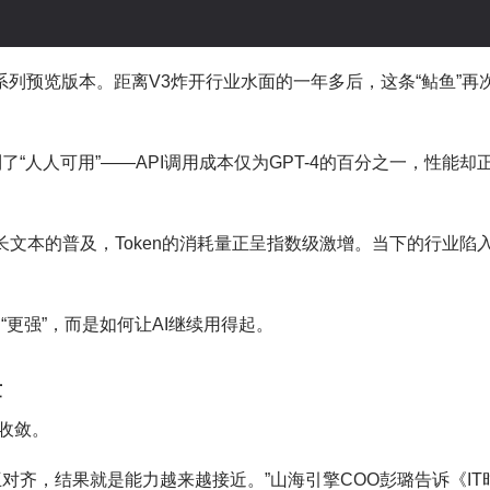
k V4系列预览版本。距离V3炸开行业水面的一年多后，这条“鲇鱼”再
拉到了“人人可用”——API调用成本仅为GPT-4的百分之一，性能却
级长文本的普及，Token的消耗量正呈指数级激增。当下的行业陷
是“更强”，而是如何让AI继续用得起。
量
收敛。
对齐，结果就是能力越来越接近。”山海引擎COO彭璐告诉《IT