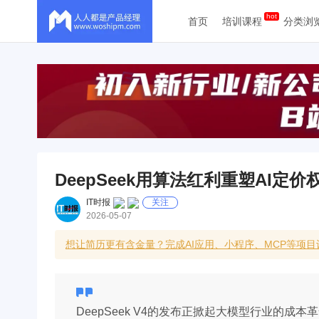
首页
培训课程
分类浏
DeepSeek用算法红利重塑AI定价
IT时报
关注
2026-05-07
想让简历更有含金量？完成AI应用、小程序、MCP等项目
DeepSeek V4的发布正掀起大模型行业的