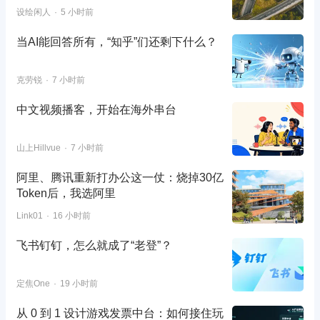
设绘闲人
5 小时前
当AI能回答所有，“知乎”们还剩下什么？
克劳锐
7 小时前
中文视频播客，开始在海外串台
山上Hillvue
7 小时前
阿里、腾讯重新打办公这一仗：烧掉30亿
Token后，我选阿里
Link01
16 小时前
飞书钉钉，怎么就成了“老登”？
定焦One
19 小时前
从 0 到 1 设计游戏发票中台：如何接住玩