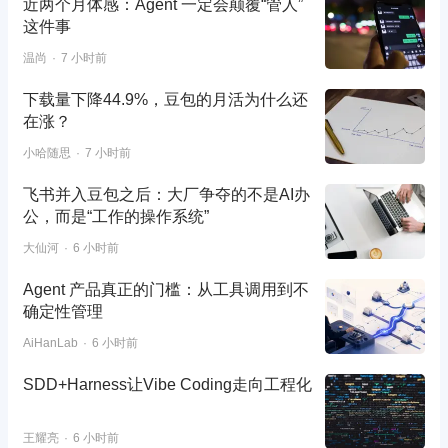
近两个月体感：Agent 一定会颠覆“管人”
这件事
温尚
7 小时前
下载量下降44.9%，豆包的月活为什么还
在涨？
小哈随思
7 小时前
飞书并入豆包之后：大厂争夺的不是AI办
公，而是“工作的操作系统”
大仙河
6 小时前
Agent 产品真正的门槛：从工具调用到不
确定性管理
AiHanLab
6 小时前
SDD+Harness让Vibe Coding走向工程化
王耀亮
6 小时前