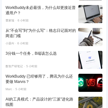
WorkBuddy未必最强，为什么却更接近普
通用户？
曹家瑞
6 小时前
从“不会写”到“为什么写”：格志日记面对的
两道门槛
小霖AI
6 小时前
3分钱一个任务，B端该怎么选
数智产研笔记
5 小时前
WorkBuddy 已经够用了，腾讯为什么还
要做 Marvis？
Marc
5 小时前
AI的工具模式：产品设计的“三派”进化路
线图