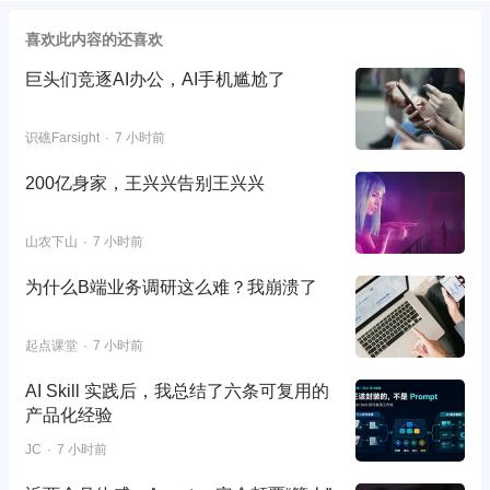
喜欢此内容的还喜欢
巨头们竞逐AI办公，AI手机尴尬了
识礁Farsight
7 小时前
200亿身家，王兴兴告别王兴兴
山农下山
7 小时前
为什么B端业务调研这么难？我崩溃了
起点课堂
7 小时前
AI Skill 实践后，我总结了六条可复用的
产品化经验
JC
7 小时前