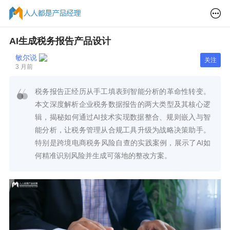
AI生成税务报告产品设计
敏尔说
关注
3 月前
税务报告正经历从手工填表到智能分析的革命性转变。
本文深度解析企业税务数据报告的两大类型及其核心逻
辑，揭秘如何通过AI技术实现数据整合、规则嵌入与智
能分析，让税务管理从合规工具升级为战略决策助手。
特别是跨境电商税务风险自查的实践案例，展示了AI如
何精准识别风险并生成可落地的整改方案。