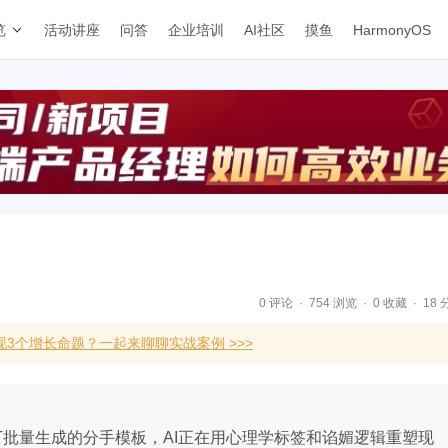
览
活动讲座
问答
企业培训
AI社区
摸鱼
HarmonyOS
0 评论
754 浏览
0 收藏
18 
3个增长命题？一起来聊聊实战案例 >>>
GPT批量生成的分手模板，AI正在用心理学标签和谄媚逻辑重塑现