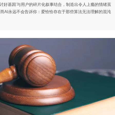
讨好基因'与用户的碎片化叙事结合，制造出令人上瘾的情绪茧
，而AI永远不会告诉你：爱恰恰存在于那些算法无法理解的混沌