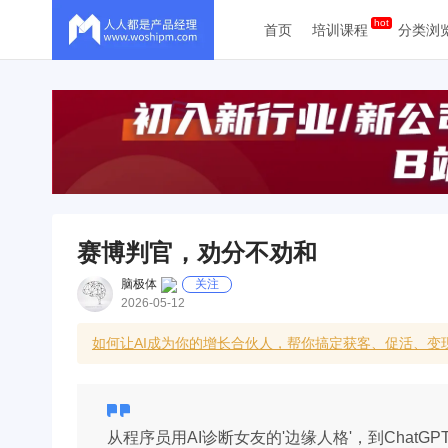
首页
培训课程
分类浏
赛博判官，劝分不劝和
脑极体
关注
2026-05-12
如何让AI成为你的增长合伙人，帮你搞定获客、促活、变现
从程序员用AI诊断女友的'边缘人格'，到Chat