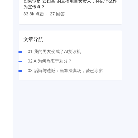
如果你是“云扫墓”的直播项目负责人，将以什么作
为宣传点？
33.8k 点击
27 回答
文章导航
01 我的男友变成了AI复读机
02 AI为何热衷于劝分？
03 后悔与遗憾：当算法离场，爱已冰凉