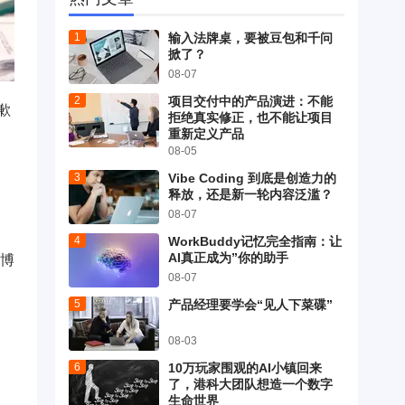
输入法牌桌，要被豆包和千问
掀了？
08-07
项目交付中的产品演进：不能
歉
拒绝真实修正，也不能让项目
重新定义产品
08-05
Vibe Coding 到底是创造力的
释放，还是新一轮内容泛滥？
08-07
WorkBuddy记忆完全指南：让
AI真正成为”你的助手
赛博
08-07
产品经理要学会“见人下菜碟”
08-03
10万玩家围观的AI小镇回来
了，港科大团队想造一个数字
生命世界