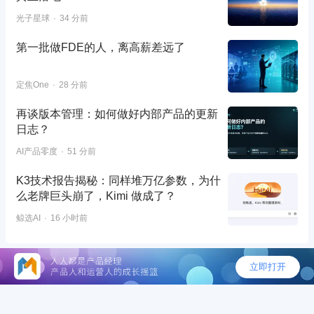
光子星球
34 分前
第一批做FDE的人，离高薪差远了
定焦One
28 分前
再谈版本管理：如何做好内部产品的更新
日志？
AI产品零度
51 分前
K3技术报告揭秘：同样堆万亿参数，为什
么老牌巨头崩了，Kimi 做成了？
鲸选AI
16 小时前
©2026 - 人人都是产品经理