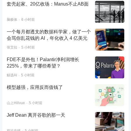
套壳起家、20亿收场：Manus不止AB面
脑极体
6 小时前
一个每月都透支的数据科学家，做了一个
会骂你乱花钱的 AI，年化收入 4 亿美元
张艾拉
5 小时前
FDE不是外包！Palantir净利润增长
225%，带来了哪些希望？
鲸选AI
5 小时前
模型越强，应用反而值钱了
山上Hillvue
5 小时前
Jeff Dean 离开谷歌的那一天
前沿在线
5 小时前