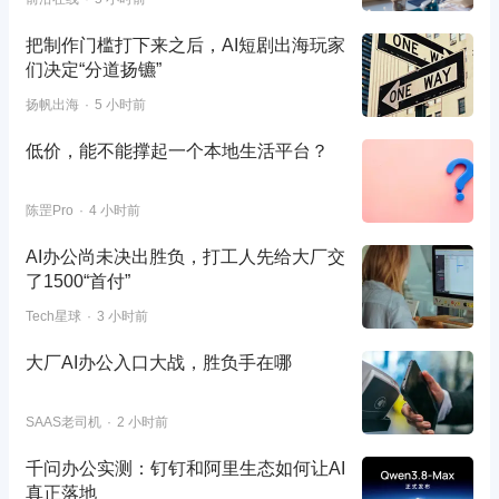
把制作门槛打下来之后，AI短剧出海玩家
们决定“分道扬镳”
扬帆出海
5 小时前
低价，能不能撑起一个本地生活平台？
陈罡Pro
4 小时前
AI办公尚未决出胜负，打工人先给大厂交
了1500“首付”
Tech星球
3 小时前
大厂AI办公入口大战，胜负手在哪
SAAS老司机
2 小时前
千问办公实测：钉钉和阿里生态如何让AI
真正落地