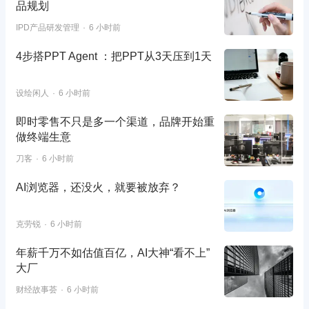
品规划
IPD产品研发管理
6 小时前
4步搭PPT Agent ：把PPT从3天压到1天
设绘闲人
6 小时前
即时零售不只是多一个渠道，品牌开始重
做终端生意
刀客
6 小时前
AI浏览器，还没火，就要被放弃？
克劳锐
6 小时前
年薪千万不如估值百亿，AI大神“看不上”
大厂
财经故事荟
6 小时前