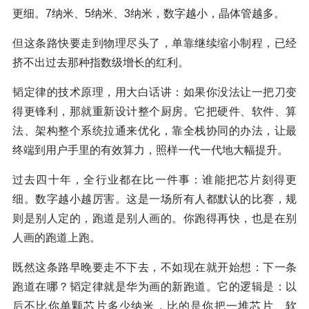
更细。7纳米、5纳米、3纳米，数字越小，晶体管越多。
但这条路快要走到物理尽头了，单靠继续缩小制程，已经
挤不出过去那种指数级增长的红利。
韬定律的技术原理，用大白话讲：如果你没法让一把刀变
得更锋利，那就重新设计整个厨房。它把硬件、软件、算
法、架构整个系统拉通来优化，靠全栈协同的办法，让最
终端到用户手里的有效算力，照样一代一代地大幅提升。
过去四十年，全行业都在比一件事：谁能把芯片刻得更
细。数字越小越厉害。这是一场所有人都默认的比赛，规
则是别人定的，跑道是别人画的。你跑得再快，也是在别
人画的跑道上跑。
既然这条路早晚要走不下去，不如现在就开始想：下一条
跑道在哪？韬定律就是华为画的新跑道。它的逻辑是：以
后不比你单颗芯片多少纳米，比的是你把一堆芯片、软