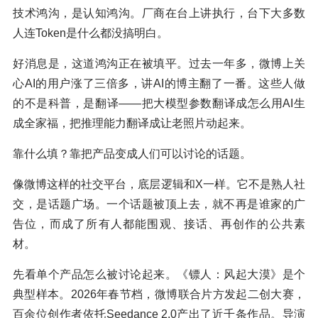
技术鸿沟，是认知鸿沟。厂商在台上讲执行，台下大多数
人连Token是什么都没搞明白。
好消息是，这道鸿沟正在被填平。过去一年多，微博上关
心AI的用户涨了三倍多，讲AI的博主翻了一番。这些人做
的不是科普，是翻译——把大模型参数翻译成怎么用AI生
成全家福，把推理能力翻译成让老照片动起来。
靠什么填？靠把产品变成人们可以讨论的话题。
像微博这样的社交平台，底层逻辑和X一样。它不是熟人社
交，是话题广场。一个话题被顶上去，就不再是谁家的广
告位，而成了所有人都能围观、接话、再创作的公共素
材。
先看单个产品怎么被讨论起来。《镖人：风起大漠》是个
典型样本。2026年春节档，微博联合片方发起二创大赛，
百余位创作者依托Seedance 2.0产出了近千条作品。导演