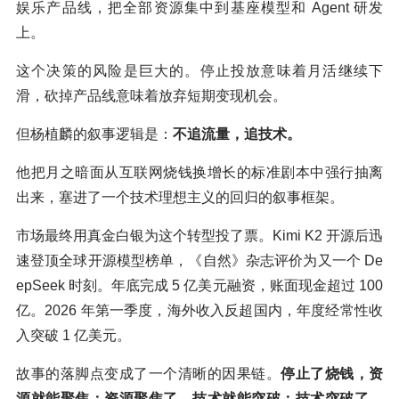
娱乐产品线，把全部资源集中到基座模型和 Agent 研发
上。
这个决策的风险是巨大的。停止投放意味着月活继续下
滑，砍掉产品线意味着放弃短期变现机会。
但杨植麟的叙事逻辑是：
不追流量，追技术。
他把月之暗面从互联网烧钱换增长的标准剧本中强行抽离
出来，塞进了一个技术理想主义的回归的叙事框架。
市场最终用真金白银为这个转型投了票。Kimi K2 开源后迅
速登顶全球开源模型榜单，《自然》杂志评价为又一个 De
epSeek 时刻。年底完成 5 亿美元融资，账面现金超过 100
亿。2026 年第一季度，海外收入反超国内，年度经常性收
入突破 1 亿美元。
故事的落脚点变成了一个清晰的因果链。
停止了烧钱，资
源就能聚焦；资源聚焦了，技术就能突破；技术突破了，