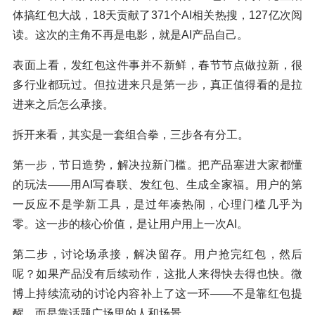
体搞红包大战，18天贡献了371个AI相关热搜，127亿次阅
读。这次的主角不再是电影，就是AI产品自己。
表面上看，发红包这件事并不新鲜，春节节点做拉新，很
多行业都玩过。但拉进来只是第一步，真正值得看的是拉
进来之后怎么承接。
拆开来看，其实是一套组合拳，三步各有分工。
第一步，节日造势，解决拉新门槛。把产品塞进大家都懂
的玩法——用AI写春联、发红包、生成全家福。用户的第
一反应不是学新工具，是过年凑热闹，心理门槛几乎为
零。这一步的核心价值，是让用户用上一次AI。
第二步，讨论场承接，解决留存。用户抢完红包，然后
呢？如果产品没有后续动作，这批人来得快去得也快。微
博上持续流动的讨论内容补上了这一环——不是靠红包提
醒，而是靠话题广场里的人和场景。