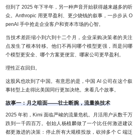
但到了 2025 年下半年，另一种声音开始获得越来越多的听
众。Anthropic 用更早盈利、更少烧钱的叙事，一步步从 O
penAI 手中抢走企业客户和资本市场的心智。
当技术差距缩小到六到十二个月，企业采购决策者的关注
点发生了根本转移。他们不再问哪个模型更强，而是问哪
个模型更安全、哪个方案更便宜、哪家公司更早盈利。
理性正在回归。
这股风也吹到了中国。有意思的是，中国 AI 公司在这个叙
事转型上走得比美国同行更加决绝。来看几个故事。
故事一：月之暗面——壮士断腕，流量换技术
2025 年初，Kimi 面临严峻的流量危机。月活用户从数千万
跌到一千四百万。创始人杨植麟做了一个比任何激进建议
都更激进的决策：停止所有大规模投放，砍掉多个 C 端泛