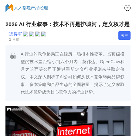
2026 AI 行业叙事：技术不再是护城河，定义权才是
梁将军
关注
2 月前
AI行业的竞争格局正在经历一场根本性变革。当顶级模
型的技术差距缩小到六个月内，英伟达、OpenClaw和
月之暗面等公司正通过重新定义行业规则来获取定价
权。本文深入剖析了AI公司如何从技术竞争转向品牌叙
事、资本策略和产品生态的全面较量，揭示了定义权取
代技术优势成为核心竞争力的行业趋势。