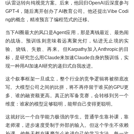
t从雷达转向纯视觉方案。后来，他回归OpenAI后深度参与
GPT-4，随后离开创办了AI教育公司。他还提出Vibe Codi
ng的概念，精准预言了编程范式的迁移。
当下AI圈最大的风口是Agent应用，那是离钱最近、最热闹
的战场。预训练则意味着远离聚光灯，钻进无止境的实
验、烧钱、失败、再来。但Karpathy加入Anthropic的目
标，是研究怎么用Claude来加速Claude自身的预训练，实
现一种用AI加速AI研究的递归式自我改进。
这个叙事框架一旦成立，整个行业的竞争逻辑将被彻底改
写。大模型公司之间的比拼，将不再停留于谁买的GPU更
多、谁的融资额更高。真正的军备竞赛，会转移到另一个
维度：谁家的模型足够聪明，能帮自己变得更聪明。
这就好比一个自学能力极强的学生。普通学生靠补课，靠
老师灌，进步速度受制于外部的输入。但这个学生不依赖
补课，他每天都在琢磨怎么改进自己的学习方法。每一次