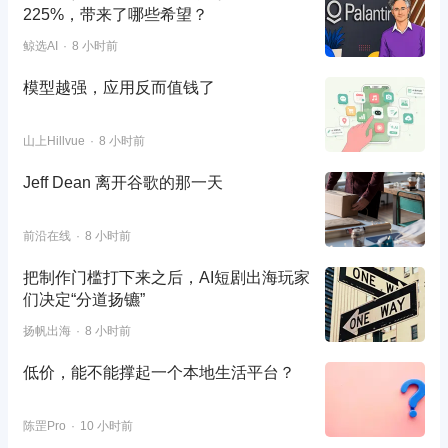
225%，带来了哪些希望？
鲸选AI
8 小时前
模型越强，应用反而值钱了
山上Hillvue
8 小时前
Jeff Dean 离开谷歌的那一天
前沿在线
8 小时前
把制作门槛打下来之后，AI短剧出海玩家
们决定“分道扬镳”
扬帆出海
8 小时前
低价，能不能撑起一个本地生活平台？
陈罡Pro
10 小时前