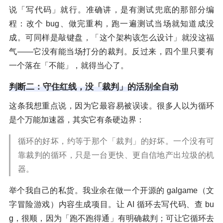
说「写代码」就行。准确讲，是有测试兜底的那部分编
程：改个 bug、做完重构，跑一遍测试当场就知道成没
成。可同样是敲键盘，「这个架构该怎么设计」就没这福
气——它没有能当场打分的裁判。反过来，四个里只要有
一个落在「不能」，就得当心了。
判断二：守住红线，没「裁判」的活别全自动
这条我想重点说，因为它最容易被误读。很多人以为循环
是个万能加速器，其实它有条硬边界：
循环的好坏，约等于那个「裁判」的好坏。一个没有可
靠裁判的循环，只是一台更快、更自信地产出垃圾的机
器。
举个我自己的私货。我业余在做一个开源的 galgame（文
字冒险游戏）内容生成项目。让 AI 循环去写代码、查 bu
g，很顺，因为「跑不跑得通」有明确裁判；可让它循环去