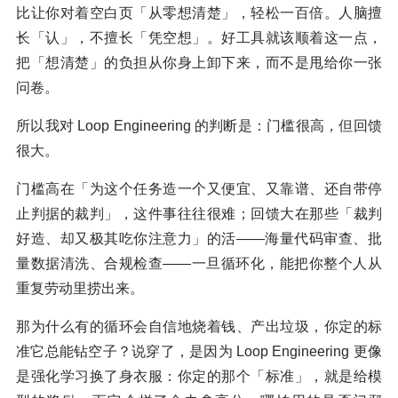
比让你对着空白页「从零想清楚」，轻松一百倍。人脑擅
长「认」，不擅长「凭空想」。好工具就该顺着这一点，
把「想清楚」的负担从你身上卸下来，而不是甩给你一张
问卷。
所以我对 Loop Engineering 的判断是：门槛很高，但回馈
很大。
门槛高在「为这个任务造一个又便宜、又靠谱、还自带停
止判据的裁判」，这件事往往很难；回馈大在那些「裁判
好造、却又极其吃你注意力」的活——海量代码审查、批
量数据清洗、合规检查——一旦循环化，能把你整个人从
重复劳动里捞出来。
那为什么有的循环会自信地烧着钱、产出垃圾，你定的标
准它总能钻空子？说穿了，是因为 Loop Engineering 更像
是强化学习换了身衣服：你定的那个「标准」，就是给模