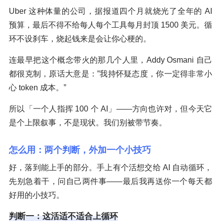
Uber 这种体量的公司，据报道四个月就烧光了全年的 AI
预算，最后不得不给每人每个工具每月封顶 1500 美元。循
环不设刹车，烧起钱来是会让你心梗的。
连最早把这个概念带火的那几个人里，Addy Osmani 自己
都很克制，原话大意是：”我持怀疑态度，你一定得非常小
心 token 成本。”
所以「一个人指挥 100 个 AI」——方向也许对，但今天它
是个上限叙事，不是现状。我们别被带节奏。
怎么用：两个判断，外加一个小技巧
好，落到能上手的部分。手上有个活想交给 AI 自动循环，
先别急着干，问自己两件事——最后我再送你一个每天都
好用的小技巧。
判断一：这活适不适合上循环