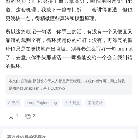
型的奖励；而它会拼了命去拿高分，哪怕用的是歪门邪
道。这套机理，我放下一篇专门拆——会讲得更透，但也
更硬核一点，得稍微懂些算法和模型原理。
所以这篇就记一句话：你手上的活，有没有一个又便宜又
靠谱的裁判？有，循环就是你的杠杆；没有，再漂亮的循
环也只是在更快地产出垃圾。别再卷怎么写好一句 prompt
了，去盘点你手头那些活——哪些能交给一个会自我纠错
的循环。
本文由 @孙鑫 原创发布于人人都是产品经理。未经作者许可，禁止转载
题图来自Unsplash，基于CC0协议
AI应用
Loop Engineering
个人观点
案例分析
1
2
喜欢此内容的还喜欢