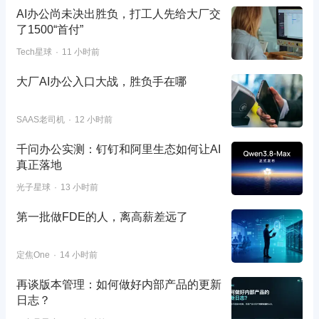
AI办公尚未决出胜负，打工人先给大厂交
了1500“首付”
Tech星球
11 小时前
大厂AI办公入口大战，胜负手在哪
SAAS老司机
12 小时前
千问办公实测：钉钉和阿里生态如何让AI
真正落地
光子星球
13 小时前
第一批做FDE的人，离高薪差远了
定焦One
14 小时前
再谈版本管理：如何做好内部产品的更新
日志？