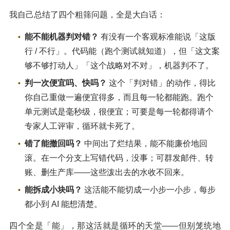
我自己总结了四个粗筛问题，全是大白话：
能不能机器判对错？
有没有一个客观标准能说「这版
行 / 不行」。代码能（跑个测试就知道），但「这文案
够不够打动人」「这个战略对不对」，机器判不了。
判一次便宜吗、快吗？
这个「判对错」的动作，得比
你自己重做一遍便宜得多，而且每一轮都能跑。跑个
单元测试是毫秒级，很便宜；可要是每一轮都得请个
专家人工评审，循环就卡死了。
错了能撤回吗？
中间出了烂结果，能不能廉价地回
滚。在一个分支上写错代码，没事；可群发邮件、转
账、删生产库——这些泼出去的水收不回来。
能拆成小块吗？
这活能不能切成一小步一小步，每步
都小到 AI 能想清楚。
四个全是「能」，那这活就是循环的天堂——但别笼统地