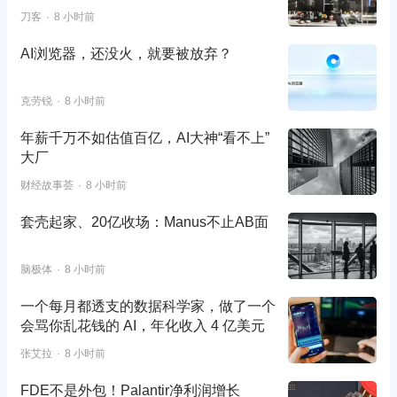
刀客
8 小时前
AI浏览器，还没火，就要被放弃？
克劳锐
8 小时前
年薪千万不如估值百亿，AI大神“看不上”
大厂
财经故事荟
8 小时前
套壳起家、20亿收场：Manus不止AB面
脑极体
8 小时前
一个每月都透支的数据科学家，做了一个
会骂你乱花钱的 AI，年化收入 4 亿美元
张艾拉
8 小时前
FDE不是外包！Palantir净利润增长