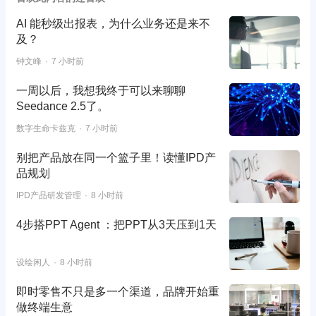
AI 能秒级出报表，为什么业务还是来不
及？
钟文峰
7 小时前
一周以后，我想我终于可以来聊聊
Seedance 2.5了。
数字生命卡兹克
7 小时前
别把产品放在同一个篮子里！读懂IPD产
品规划
IPD产品研发管理
8 小时前
4步搭PPT Agent ：把PPT从3天压到1天
设绘闲人
8 小时前
即时零售不只是多一个渠道，品牌开始重
做终端生意