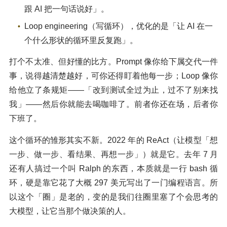
跟 AI 把一句话说好」。
Loop engineering（写循环），优化的是「让 AI 在一
个什么形状的循环里反复跑」。
打个不太准、但好懂的比方。Prompt 像你给下属交代一件
事，说得越清楚越好，可你还得盯着他每一步；Loop 像你
给他立了条规矩——「改到测试全过为止，过不了别来找
我」——然后你就能去喝咖啡了。前者你还在场，后者你
下班了。
这个循环的雏形其实不新。2022 年的 ReAct（让模型「想
一步、做一步、看结果、再想一步」）就是它。去年 7 月
还有人搞过一个叫 Ralph 的东西，本质就是一行 bash 循
环，硬是靠它花了大概 297 美元写出了一门编程语言。所
以这个「圈」是老的，变的是我们往圈里塞了个会思考的
大模型，让它当那个做决策的人。