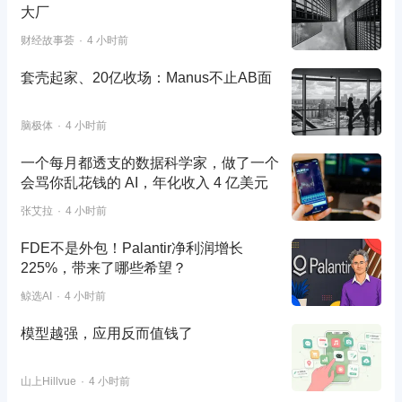
大厂
财经故事荟
4 小时前
套壳起家、20亿收场：Manus不止AB面
脑极体
4 小时前
一个每月都透支的数据科学家，做了一个
会骂你乱花钱的 AI，年化收入 4 亿美元
张艾拉
4 小时前
FDE不是外包！Palantir净利润增长
225%，带来了哪些希望？
鲸选AI
4 小时前
模型越强，应用反而值钱了
山上Hillvue
4 小时前