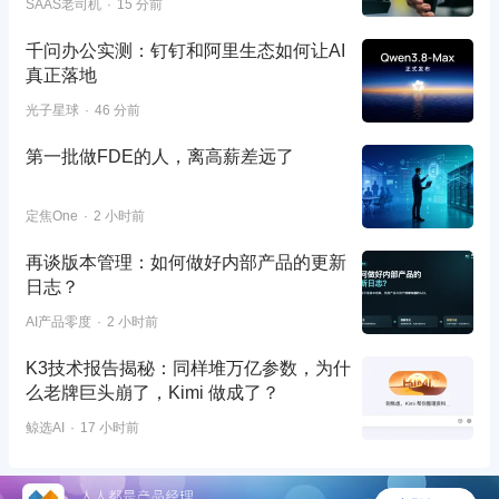
SAAS老司机
15 分前
千问办公实测：钉钉和阿里生态如何让AI
真正落地
光子星球
46 分前
第一批做FDE的人，离高薪差远了
定焦One
2 小时前
再谈版本管理：如何做好内部产品的更新
日志？
AI产品零度
2 小时前
K3技术报告揭秘：同样堆万亿参数，为什
么老牌巨头崩了，Kimi 做成了？
鲸选AI
17 小时前