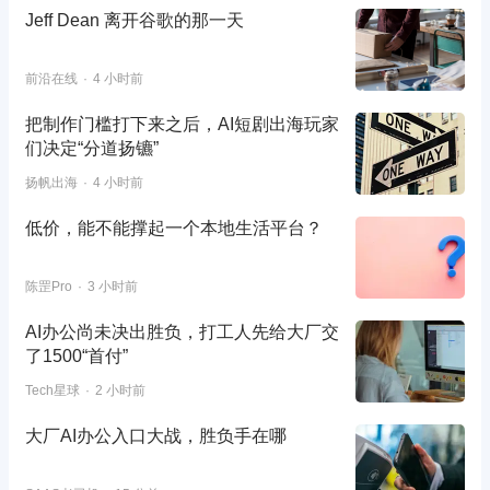
Jeff Dean 离开谷歌的那一天
前沿在线
4 小时前
把制作门槛打下来之后，AI短剧出海玩家
们决定“分道扬镳”
扬帆出海
4 小时前
低价，能不能撑起一个本地生活平台？
陈罡Pro
3 小时前
AI办公尚未决出胜负，打工人先给大厂交
了1500“首付”
Tech星球
2 小时前
大厂AI办公入口大战，胜负手在哪