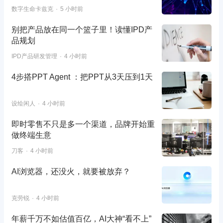
数字生命卡兹克
5 小时前
别把产品放在同一个篮子里！读懂IPD产
品规划
IPD产品研发管理
4 小时前
4步搭PPT Agent ：把PPT从3天压到1天
设绘闲人
4 小时前
即时零售不只是多一个渠道，品牌开始重
做终端生意
刀客
4 小时前
AI浏览器，还没火，就要被放弃？
克劳锐
4 小时前
年薪千万不如估值百亿，AI大神“看不上”