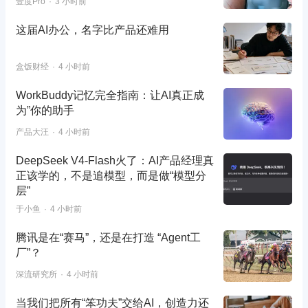
壹度Pro
3 小时前
这届AI办公，名字比产品还难用
盒饭财经
4 小时前
WorkBuddy记忆完全指南：让AI真正成
为”你的助手
产品大汪
4 小时前
DeepSeek V4-Flash火了：AI产品经理真
正该学的，不是追模型，而是做“模型分
层”
于小鱼
4 小时前
腾讯是在“赛马”，还是在打造 “Agent工
厂”？
深流研究所
4 小时前
当我们把所有“笨功夫”交给AI，创造力还