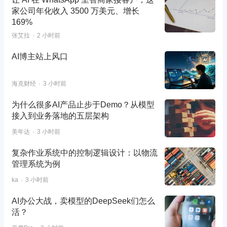
家公司年化收入 3500 万美元、增长
169%
张艾拉
2 小时前
AI博主站上风口
海克财经
3 小时前
为什么很多AI产品止步于Demo？从模型
接入到业务落地的五层架构
美年达
3 小时前
复杂作业系统中的控制逻辑设计：以物流
管理系统为例
ka
3 小时前
AI办公大战，卖模型的DeepSeek们怎么
活？