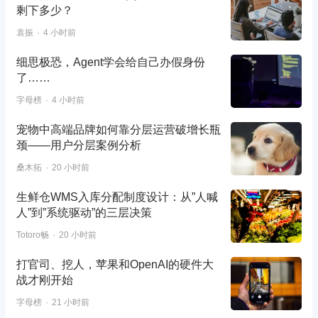
剩下多少？
袁振
4 小时前
细思极恐，Agent学会给自己办假身份
了……
字母榜
4 小时前
宠物中高端品牌如何靠分层运营破增长瓶
颈——用户分层案例分析
桑木拓
20 小时前
生鲜仓WMS入库分配制度设计：从”人喊
人”到”系统驱动”的三层决策
Totoro畅
20 小时前
打官司、挖人，苹果和OpenAI的硬件大
战才刚开始
字母榜
21 小时前