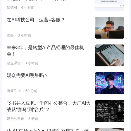
鲸选AI
4 小时前
在AI科技公司，运营=客服？
袁振
3 小时前
未来3年，是转型AI产品经理的最佳机
会！
起点课堂
3 小时前
观众需要AI明星吗？
听筒Tech
50 分前
飞书并入豆包、千问办公整合，大厂AI大
战从“赛马”到“合兵”？
娱乐独角兽
8 分前
让 AI 在 WhatsApp 里替商家接客户，这