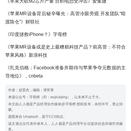
《苹果大砍M2芯片产量 台积电恐受冲击》爱集微
《苹果MR设备背后秘辛曝光：高管冷眼旁观 开发团队“暗
渡陈仓”》财联社
《印度拯救iPhone？》字母榜
《苹果MR设备或是史上最糟糕科技产品？前高管：不符合
苹果风格》新浪科技
《扎克伯格：Facebook准备并期待与苹果争夺元数据的主
导地位》，cnbeta
作者：赵晋杰；编辑：谭宵寒
来源公众号：字母榜（ID：wujicaijing），让未来不止于大。
本文由人人都是产品经理合作媒体@字母榜 授权发布，未经许可，禁止转
载。
题图来自 Unsplash，基于CC0协议。
该文观点仅代表作者本人，人人都是产品经理平台仅提供信息存储空间服
务。