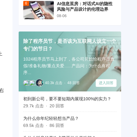
AI信息茧房：对话式AI的隐性
风险与产品设计的伦理边界
08-06
除了程序员节，是否该为互联网人设立一个
专门的节日？
上
1024程序员节马上到了，各公司开始给程序员放
假/准备礼物/重点关爱......产品问：为什么有程
序...
40.3k 点击
48 回答
进入回答
右
初到新公司，要不要短期内展现100%的实力？
29.7k 点击
20 回答
为什么你年纪轻轻想当产品？
69.5k 点击
86 回答