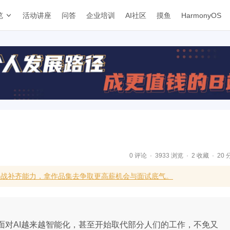
览
活动讲座
问答
企业培训
AI社区
摸鱼
HarmonyOS
0 评论
3933 浏览
2 收藏
20 
实战补齐能力，拿作品集去争取更高薪机会与面试底气。
面对AI越来越智能化，甚至开始取代部分人们的工作，不免又