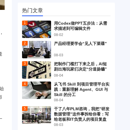
热门文章
用Codex做PPT五步法：从需
求描述到可编辑文件
，
08-02
产品经理要学会“见人下菜碟”
能
08-03
把制作门槛打下来之后，AI短
剧出海玩家们决定“分道扬镳”
08-04
从飞书 Skill 到项目管理平台实
始
践：重新理解 Agent、GUI 与
Skill 的分工
与
08-04
干了八年PLM咨询，我把”研发
数据管理”这件事拆给你看：写
—
给老板和IT负责人的项目复盘
08-03