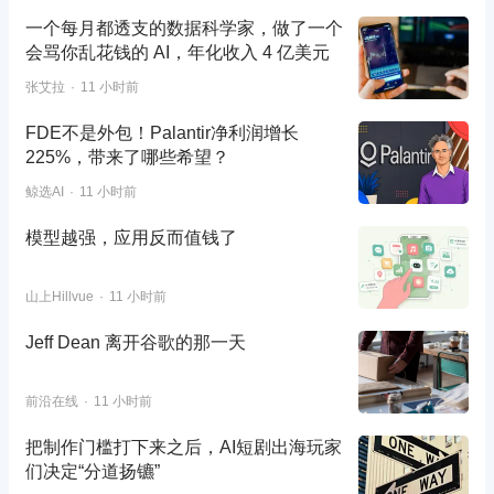
一个每月都透支的数据科学家，做了一个
会骂你乱花钱的 AI，年化收入 4 亿美元
张艾拉
11 小时前
FDE不是外包！Palantir净利润增长
225%，带来了哪些希望？
鲸选AI
11 小时前
模型越强，应用反而值钱了
山上Hillvue
11 小时前
Jeff Dean 离开谷歌的那一天
前沿在线
11 小时前
把制作门槛打下来之后，AI短剧出海玩家
们决定“分道扬镳”