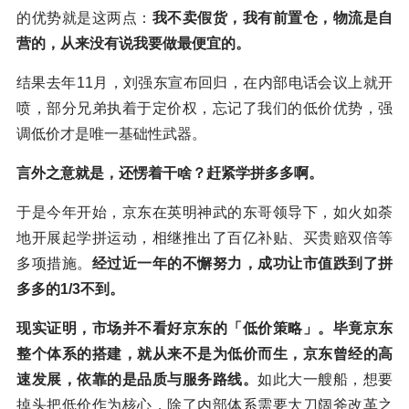
的优势就是这两点：
我不卖假货，我有前置仓，物流是自
营的，从来没有说我要做最便宜的。
结果去年11月，刘强东宣布回归，在内部电话会议上就开
喷，部分兄弟执着于定价权，忘记了我们的低价优势，强
调低价才是唯一基础性武器。
言外之意就是，还愣着干啥？赶紧学拼多多啊。
于是今年开始，京东在英明神武的东哥领导下，如火如荼
地开展起学拼运动，相继推出了百亿补贴、买贵赔双倍等
多项措施。
经过近一年的不懈努力，成功让市值跌到了拼
多多的1/3不到。
现实证明，市场并不看好京东的「低价策略」。毕竟京东
整个体系的搭建，就从来不是为低价而生，京东曾经的高
速发展，依靠的是品质与服务路线。
如此大一艘船，想要
掉头把低价作为核心，除了内部体系需要大刀阔斧改革之