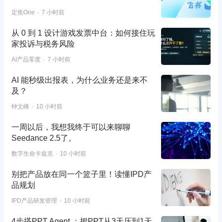
定焦One
7 小时前
从 0 到 1 设计游戏发票中台：如何接住玩
家投诉与税务风险
AI产品零度
7 小时前
AI 能秒级出报表，为什么业务还是来不
及？
钟文峰
10 小时前
一周以后，我想我终于可以来聊聊
Seedance 2.5了。
数字生命卡兹克
10 小时前
别把产品放在同一个篮子里！读懂IPD产
品规划
IPD产品研发管理
10 小时前
4步搭PPT Agent ：把PPT从3天压到1天