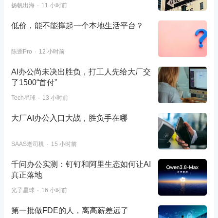
扬帆出海
11 小时前
低价，能不能撑起一个本地生活平台？
陈罡Pro
12 小时前
AI办公尚未决出胜负，打工人先给大厂交
了1500“首付”
Tech星球
13 小时前
大厂AI办公入口大战，胜负手在哪
SAAS老司机
15 小时前
千问办公实测：钉钉和阿里生态如何让AI
真正落地
光子星球
16 小时前
第一批做FDE的人，离高薪差远了