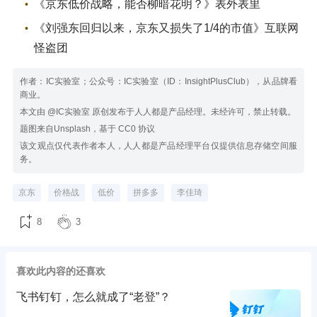
《京东低价战略，能否柳暗花明？》表外表里
《刘强东回归以来，京东又损失了1/4的市值》互联网
怪盗团
作者：IC实验室；公众号：IC实验室（ID：InsightPlusClub），从品牌看
商业。
本文由 @IC实验室 原创发布于人人都是产品经理。未经许可，禁止转载。
题图来自Unsplash，基于 CC0 协议
该文观点仅代表作者本人，人人都是产品经理平台仅提供信息存储空间服
务。
京东
价格战
低价
拼多多
李佳琦
8
3
喜欢此内容的还喜欢
飞书钉钉，怎么就成了“老登”？