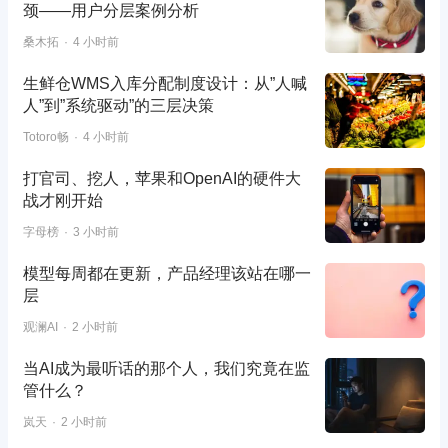
颈——用户分层案例分析
桑木拓
4 小时前
生鲜仓WMS入库分配制度设计：从”人喊
人”到”系统驱动”的三层决策
Totoro畅
4 小时前
打官司、挖人，苹果和OpenAI的硬件大
战才刚开始
字母榜
3 小时前
模型每周都在更新，产品经理该站在哪一
层
观澜AI
2 小时前
当AI成为最听话的那个人，我们究竟在监
管什么？
岚天
2 小时前