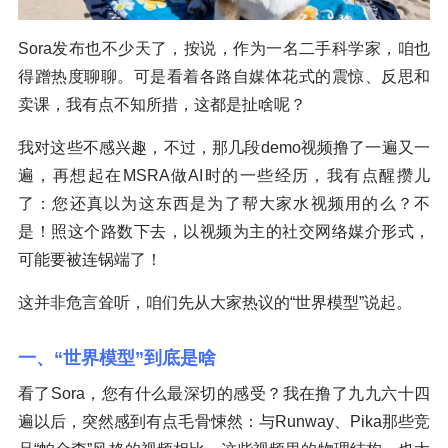
Sora发布也不少天了，按说，作为一名二手科学家，咱也
得蹭热度聊聊。可是看着各路自媒体花式的震惊、反思和
卖课，我有点不知所措，这都是扯啥呢？
我对这些不感兴趣，不过，那几段demo视频撸了一遍又一
遍，再想起在MSRA做AI时的一些经历，我有点醒攒儿
了：您还真以为这东西是为了帮大家水视频用的么？不
是！照这个路数下去，以视频为主的社交网络媒介形式，
可能要被连锅端了！
这并非危言耸听，咱们先从大家热议的“世界模型”说起。
一、“世界模型”到底是啥
看了Sora，您有什么最深切的感受？我在撸了九九六十四
遍以后，突然感到有点毛骨悚然：与Runway、Pika那些竞