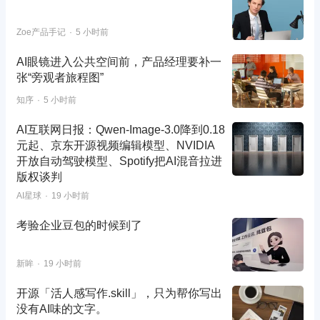
Zoe产品手记
5 小时前
AI眼镜进入公共空间前，产品经理要补一
张“旁观者旅程图”
知序
5 小时前
AI互联网日报：Qwen-Image-3.0降到0.18
元起、京东开源视频编辑模型、NVIDIA
开放自动驾驶模型、Spotify把AI混音拉进
版权谈判
AI星球
19 小时前
考验企业豆包的时候到了
新眸
19 小时前
开源「活人感写作.skill」，只为帮你写出
没有AI味的文字。