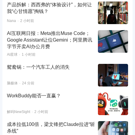
产品拆解：西西弗的“体验设计”，如何让
我“心甘情愿”掏钱？
Nana
2 小时前
AI互联网日报：Meta推出Muse Code；
Google Assistant让位Gemini；阿里腾讯
字节开卖AI办公月费
AI星球
1 小时前
鸳鸯锅：一个汽车工人的消失
脑极体
24 分前
WorkBuddy能否一直赢？
解码NewSight
2 小时前
成本拉低100倍，梁文锋把Claude拉进“斩
杀线”