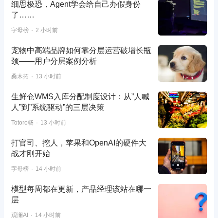
细思极恐，Agent学会给自己办假身份
了……
字母榜
2 小时前
宠物中高端品牌如何靠分层运营破增长瓶
颈——用户分层案例分析
桑木拓
13 小时前
生鲜仓WMS入库分配制度设计：从”人喊
人”到”系统驱动”的三层决策
Totoro畅
13 小时前
打官司、挖人，苹果和OpenAI的硬件大
战才刚开始
字母榜
14 小时前
模型每周都在更新，产品经理该站在哪一
层
观澜AI
14 小时前