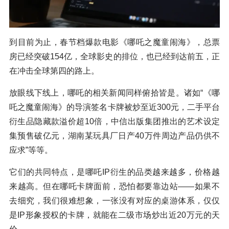
到目前为止，春节档爆款电影《哪吒之魔童闹海》，总票
房已经突破154亿，全球影史的排位，也已经到达前五，正
在冲击全球第四的路上。
放眼线下线上，哪吒的相关新闻同样俯拾皆是。诸如“《哪
吒之魔童闹海》的导演签名卡牌被炒至近300元，二手平台
衍生品隐藏款溢价超10倍，中信出版集团推出的艺术设定
集预售破亿元，湖南某玩具厂日产40万件周边产品仍供不
应求”等等。
它们的共同特点，是哪吒IP衍生的品类越来越多，价格越
来越高。但在哪吒卡牌面前，恐怕都要靠边站——如果不
去细究，我们很难想象，一张没有对应的桌游体系，仅仅
是IP形象授权的卡牌，就能在二级市场炒出近20万元的天