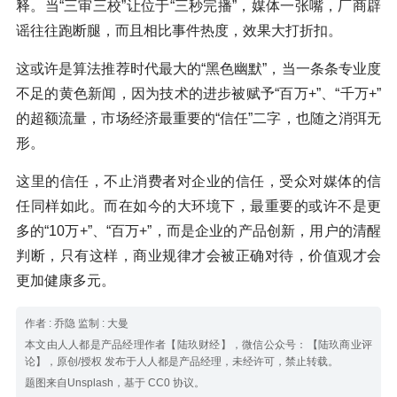
释。当“三审三校”让位于“三秒完播”，媒体一张嘴，厂商辟
谣往往跑断腿，而且相比事件热度，效果大打折扣。
这或许是算法推荐时代最大的“黑色幽默”，当一条条专业度
不足的黄色新闻，因为技术的进步被赋予“百万+”、“千万+”
的超额流量，市场经济最重要的“信任”二字，也随之消弭无
形。
这里的信任，不止消费者对企业的信任，受众对媒体的信
任同样如此。而在如今的大环境下，最重要的或许不是更
多的“10万+”、“百万+”，而是企业的产品创新，用户的清醒
判断，只有这样，商业规律才会被正确对待，价值观才会
更加健康多元。
作者 : 乔隐 监制 : 大曼
本文由人人都是产品经理作者【陆玖财经】，微信公众号：【陆玖商业评
论】，原创/授权 发布于人人都是产品经理，未经许可，禁止转载。
题图来自Unsplash，基于 CC0 协议。