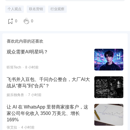
个人观点
联名营销
行业观察
0
0
喜欢此内容的还喜欢
观众需要AI明星吗？
听筒Tech
8 小时前
飞书并入豆包、千问办公整合，大厂AI大
战从“赛马”到“合兵”？
娱乐独角兽
7 小时前
让 AI 在 WhatsApp 里替商家接客户，这
家公司年化收入 3500 万美元、增长
169%
张艾拉
4 小时前