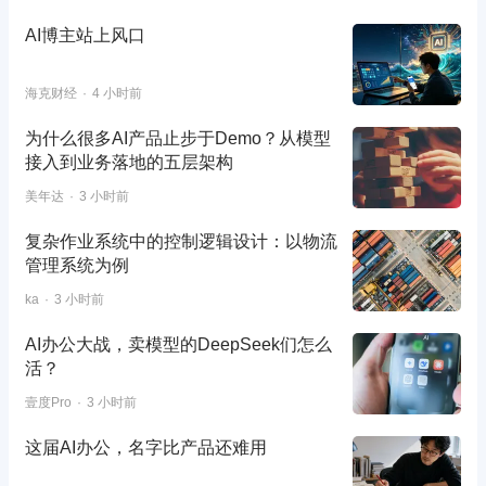
AI博主站上风口
海克财经
4 小时前
为什么很多AI产品止步于Demo？从模型
接入到业务落地的五层架构
美年达
3 小时前
复杂作业系统中的控制逻辑设计：以物流
管理系统为例
ka
3 小时前
AI办公大战，卖模型的DeepSeek们怎么
活？
壹度Pro
3 小时前
这届AI办公，名字比产品还难用