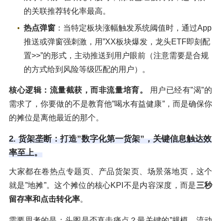
的关联推荐转化率最高。
热点弹窗
：当特定板块涨幅触发系统阈值时，通过App
推送或弹窗强刺激，用”XX板块爆发，龙头ETF即刻配
置>>”的形式，主动推送到用户眼前（注意需要是合规
的方式给到风险等级匹配的用户）。
核心逻辑：流量截获，而非流量培育。
用户已经有”渴”的
需求了，你要做的不是教育他”喝水有益健康”，而是确保你
的摊位是离他最近的那个。
2. 货架垄断：打造”数字化第一货架”，关键信息触达效
率至上。
大家都在卷热点专题页、产品货架页、场景落地页，这个
就是”地摊”。这个摊位的核心KPI不是内容深度，而是
三秒
留存率和点击转化率
。
需要思考的是：头图是否直击痛点？最关键的”规模、流动