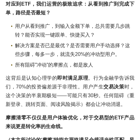
对应到ETF，我们运营的极致追求：从看到推广到完成下
单，路径是否最短？
用户从看到推广，到输入金额下单，总共需要几步跳
转？能否实现一键跟单、快捷买入？
解决方案是否已是最优？是否需要用户手动选择？这
些步骤，每多一步，就流失20%的冲动型用户。
所有阻碍”冲动”的摩擦点，都是敌人
这背后是认知心理学的
即时满足原理
。行为金融学告诉我
们，70%的投资偏差源于非理性。用户产生
交易决策
时，
这个决策的半衰期极短——可能只有30秒。任何阻碍（重
新登录、跳转页面、阅读风险揭示）都会让冲动消退。
摩擦清零不仅仅是用户体验优化，对于交易型的ETF产品
来说更是转化率的生命线。
（本文所讨论的‘摩擦’特指在严格满足合规适当性匹配、风