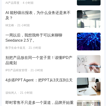
AI产品零度
4 小时前
AI 能秒级出报表，为什么业务还是来不
及？
钟文峰
21 小时前
一周以后，我想我终于可以来聊聊
Seedance 2.5了。
数字生命卡兹克
21 小时前
别把产品放在同一个篮子里！读懂IPD产
品规划
IPD产品研发管理
21 小时前
4步搭PPT Agent ：把PPT从3天压到1天
设绘闲人
21 小时前
即时零售不只是多一个渠道，品牌开始重