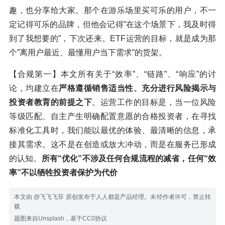
趣，也分享给大家。那个在游乐场里买可乐的用户，不一
定记得可乐的品牌，但他会记得”在这个场景下，我及时得
到了我想要的”，下次还来。ETF运营的目标，就是成为那
个”离用户最近、最懂用户当下需求”的货架。
【合规第一】本文所有关于“效率”、“链路”、“响应”的讨
论，均建立在
严格遵循销售适当性、充分进行风险揭示与
投资者教育的前提之下
。运营工作的目标是，当一位风险
等级匹配、自主产生明确配置意愿的合格投资者，在寻找
标准化工具时，我们能以最优的体验、最清晰的信息，承
接其需求。这不是在创造或放大冲动，而是在服务已形成
的认知。
所有“优化”不涉及任何合规流程的减省，任何“效
率”不以牺牲投资者保护为代价
本文由 @飞飞飞菲 原创发布于人人都是产品经理。未经作者许可，禁止转
载
题图来自Unsplash，基于CC0协议