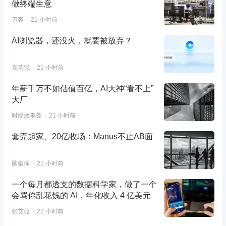
做终端生意
刀客
21 小时前
AI浏览器，还没火，就要被放弃？
克劳锐
21 小时前
年薪千万不如估值百亿，AI大神“看不上”
大厂
财经故事荟
21 小时前
套壳起家、20亿收场：Manus不止AB面
脑极体
21 小时前
一个每月都透支的数据科学家，做了一个
会骂你乱花钱的 AI，年化收入 4 亿美元
张艾拉
22 小时前