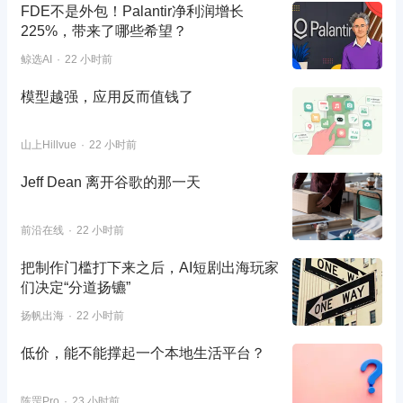
FDE不是外包！Palantir净利润增长
225%，带来了哪些希望？
鲸选AI
22 小时前
模型越强，应用反而值钱了
山上Hillvue
22 小时前
Jeff Dean 离开谷歌的那一天
前沿在线
22 小时前
把制作门槛打下来之后，AI短剧出海玩家
们决定“分道扬镳”
扬帆出海
22 小时前
低价，能不能撑起一个本地生活平台？
陈罡Pro
23 小时前