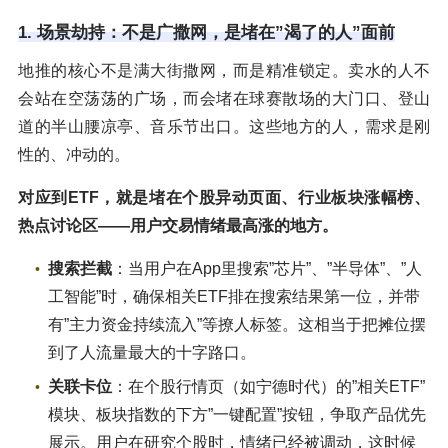
1. 场景劫持：不是广撒网，是堵在”渴了的人”面前
地推的核心不是满大街撒网，而是精准锁定。卖水的人不
会站在空荡荡的广场，而会堵在球赛散场的大门口、登山
道的半山腰凉亭、音乐节出口。这些地方的人，需求是刚
性的、冲动的。
对应到ETF，就是堵在个股异动页面、行业板块涨幅榜、
热点讨论区——用户交易情绪最高涨的地方。
搜索拦截
：当用户在App里搜索”芯片”、”半导体”、”人
工智能”时，确保相关ETF排在搜索结果第一位，并带
有”主力资金持续流入”等撩人标签。这相当于把摊位摆
到了人流量最大的十字路口。
关联卡位
：在个股行情页（如宁德时代）的”相关ETF”
模块、板块指数的下方”一键配置”按钮，争取产品优先
展示。用户在研究个股时，情绪已经被调动，这时候