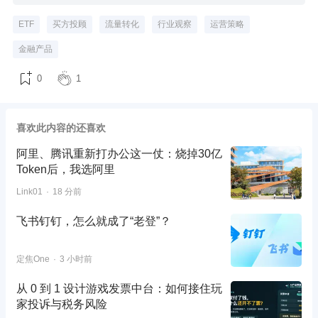
ETF
买方投顾
流量转化
行业观察
运营策略
金融产品
0
1
喜欢此内容的还喜欢
阿里、腾讯重新打办公这一仗：烧掉30亿
Token后，我选阿里
Link01
18 分前
飞书钉钉，怎么就成了“老登”？
定焦One
3 小时前
从 0 到 1 设计游戏发票中台：如何接住玩
家投诉与税务风险