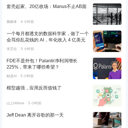
套壳起家、20亿收场：Manus不止AB面
脑极体
6 小时前
一个每月都透支的数据科学家，做了一个
会骂你乱花钱的 AI，年化收入 4 亿美元
张艾拉
5 小时前
FDE不是外包！Palantir净利润增长
225%，带来了哪些希望？
鲸选AI
5 小时前
模型越强，应用反而值钱了
山上Hillvue
5 小时前
Jeff Dean 离开谷歌的那一天