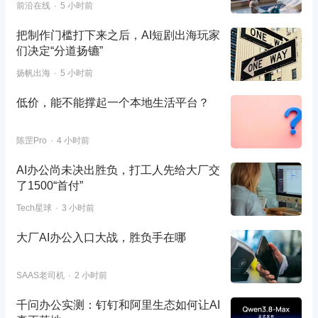
前沿在线
5 小时前
把制作门槛打下来之后，AI短剧出海玩家
们决定“分道扬镳”
扬帆出海
5 小时前
低价，能不能撑起一个本地生活平台？
陈罡Pro
4 小时前
AI办公尚未决出胜负，打工人先给大厂交
了1500“首付”
Tech星球
3 小时前
大厂AI办公入口大战，胜负手在哪
SAAS老司机
2 小时前
千问办公实测：钉钉和阿里生态如何让AI