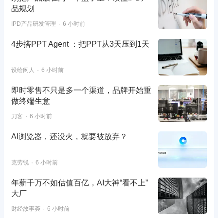
品规划
IPD产品研发管理
6 小时前
4步搭PPT Agent ：把PPT从3天压到1天
设绘闲人
6 小时前
即时零售不只是多一个渠道，品牌开始重
做终端生意
刀客
6 小时前
AI浏览器，还没火，就要被放弃？
克劳锐
6 小时前
年薪千万不如估值百亿，AI大神“看不上”
大厂
财经故事荟
6 小时前