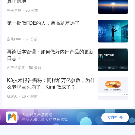
真正落地
光子星球
35 分前
第一批做FDE的人，离高薪差远了
定焦One
28 分前
再谈版本管理：如何做好内部产品的更新
日志？
AI产品零度
50 分前
K3技术报告揭秘：同样堆万亿参数，为什
么老牌巨头崩了，Kimi 做成了？
鲸选AI
16 小时前
©2026 - 人人都是产品经理