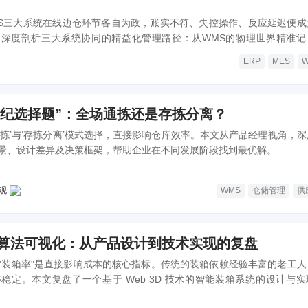
WMS三大系统在线边仓环节各自为政，账实不符、失控操作、反应延迟便成
深度剖析三大系统协同的精益化管理路径：从WMS的物理世界精准记
步，到ERP的唯一真相映射，构建数据闭环。通过刚性校验机制遏制超领，
ERP
MES
让'不积压、不超领、不待料'从管理目标转化为可落地的数字化运营现实
世纪选择题”：全场通拣还是存拣分离？
通拣’与‘存拣分离’模式选择，直接影响仓库效率。本文从产品经理视角，深
景、设计差异及决策框架，帮助企业在不同发展阶段找到最优解。
观
WMS
仓储管理
供
箱算法可视化：从产品设计到技术实现的复盘
"装箱率"是直接影响成本的核心指标。传统的装箱依赖经验丰富的老工人
稳定。本文复盘了一个基于 Web 3D 技术的智能装箱系统的设计与实
视化和算法解决这一B端痛点。