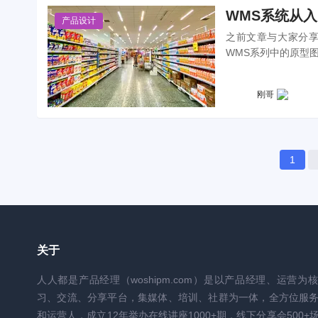
WMS系统从
产品设计
之前文章与大家分享
WMS系列中的原型图
刚哥
1
关于
人人都是产品经理（woshipm.com）是以产品经理、运营为
习、交流、分享平台，集媒体、培训、社群为一体，全方位服
和运营人，成立12年举办在线讲座1000+期，线下分享会500+