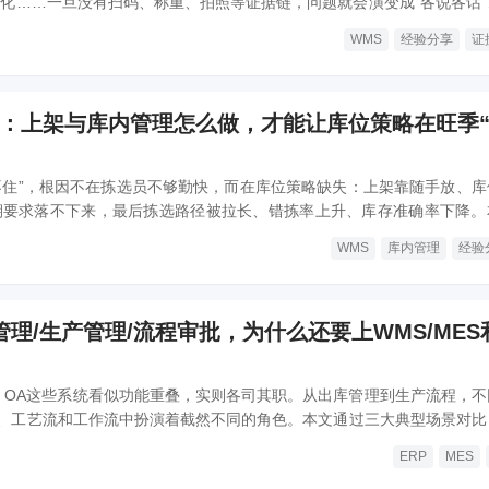
变化……一旦没有扫码、称重、拍照等证据链，问题就会演变成“各说各话”
核包装与出库管理模块：复核如何做二次防错，包装如何标准化并承接客
WMS
经验分享
证
与装车计划、运输调度联动，以及如何把全流程质量追溯与异常处理内置
、体验更一致、成本更可控。
战：上架与库内管理怎么做，才能让库位策略在旺季
不住”，根因不在拣选员不够勤快，而在库位策略缺失：上架靠随手放、库
期要求落不下来，最后拣选路径被拉长、错拣率上升、库存准确率下降。
、多品类、多约束特点，拆解上架与库内管理模块：如何把库位主数据打
WMS
库内管理
经验
库位分配与预留锁定，如何用移动端导航与扫描把策略落到现场，以及如
优化，让仓库布局随着业务变化持续变“更好拣、更好管”。
管理/生产管理/流程审批，为什么还要上WMS/MES
ES、OA这些系统看似功能重叠，实则各司其职。从出库管理到生产流程，不
、工艺流和工作流中扮演着截然不同的角色。本文通过三大典型场景对比
层逻辑与决策要点，帮助你在数字化转型中做出更明智的选择。
ERP
MES