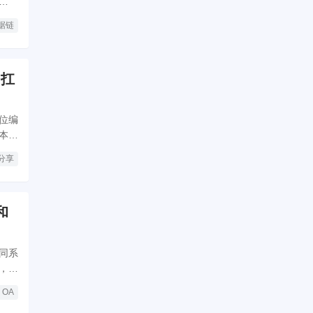
。本
户差
据链
到系
“扛
位编
本文
牢，
分享
何通
和
同系
，揭
OA