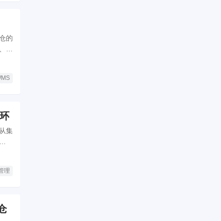
仓的
、冻
节，
WMS
闭环
从集
链的
程系
管理
仓