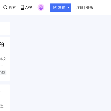
搜索
APP
注册 | 登录
发布
的
本文
业务
WMS
据
位、