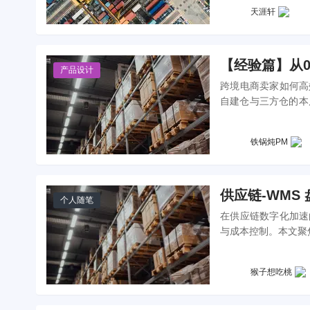
天涯轩
【经验篇】从
产品设计
跨境电商卖家如何高
自建仓与三方仓的本
核心环节的避坑指南
铁锅炖PM
供应链-WMS
个人随笔
在供应链数字化加速
与成本控制。本文聚
机制，为产品经理与
猴子想吃桃