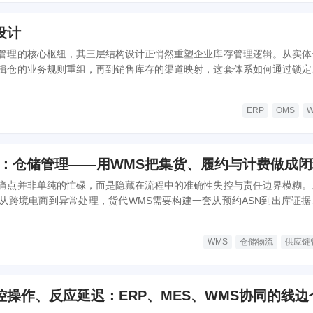
设计
管理的核心枢纽，其三层结构设计正悄然重塑企业库存管理逻辑。从实体
辑仓的业务规则重组，再到销售库存的渠道映射，这套体系如何通过锁定
防超卖与全链路监控？本文将深入拆解中央库存的产品架构与关键设计细
辑与数据流转奥秘。
ERP
OMS
实战：仓储管理——用WMS把集货、履约与计费做成
痛点并非单纯的忙碌，而是隐藏在流程中的准确性失控与责任边界模糊。
从跨境电商到异常处理，货代WMS需要构建一套从预约ASN到出库证据
度拆解如何通过三层系统交互设计、八大关键模块优化，实现从『仓库流
可控化』的本质跨越。
WMS
仓储物流
供应链
操作、反应延迟：ERP、MES、WMS协同的线边