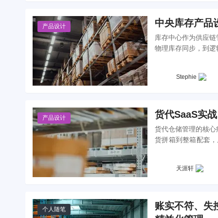
中央库存产品
产品设计
库存中心作为供应链
物理库存同步，到逻
结、预留等机制实现
揭示其背后的业务逻
Stephie
货代SaaS
产品设计
货代仓储管理的核心
货拼箱到整箱配套，
完整闭环。本文将深
统化』到『交付链路
天涯轩
账实不符、失控
个人随笔