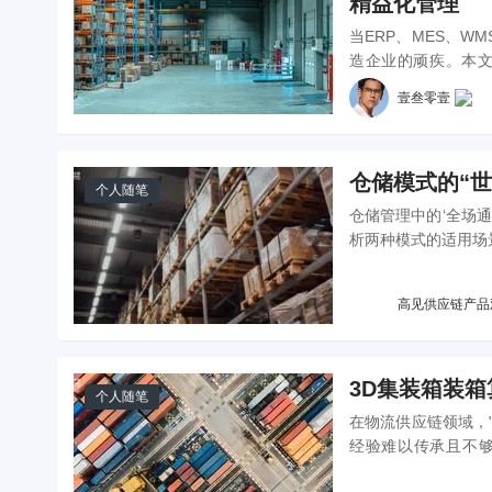
精益化管理
当ERP、MES、
造企业的顽疾。本文
MES的实时消耗同
壹叁零壹
补货触发预防待料，
仓储模式的“
个人随笔
仓储管理中的‘全场
析两种模式的适用场
高见供应链产品
3D集装箱装
个人随笔
在物流供应链领域，
经验难以传承且不够
程，分享如何通过可