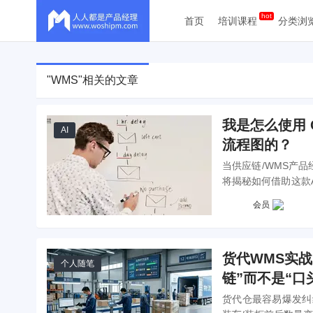
首页
培训课程
分类浏
"WMS"相关的文章
我是怎么使用 
AI
流程图的？
当供应链/WMS产
将揭秘如何借助这款
逻辑补全、Text流程
会员
货代WMS实
个人随笔
链”而不是“口
货代仓最容易爆发纠