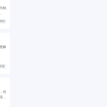
为制
录、
动态
WMS
。
度解
应链
，但
现过