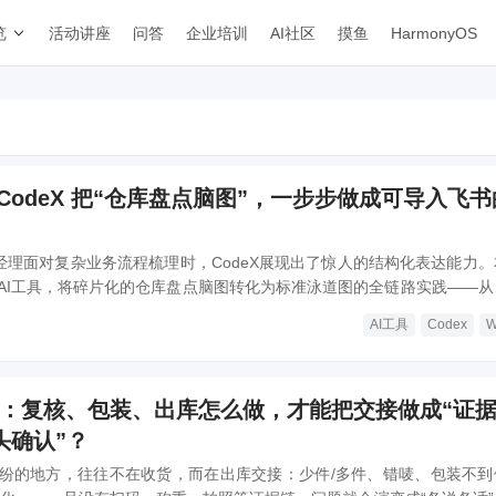
览
活动讲座
问答
企业培训
AI社区
摸鱼
HarmonyOS
CodeX 把“仓库盘点脑图”，一步步做成可导入飞书
品经理面对复杂业务流程梳理时，CodeX展现出了惊人的结构化表达能力。
AI工具，将碎片化的仓库盘点脑图转化为标准泳道图的全链路实践——从
生成到Draw.io XML自动输出，最终实现团队资产的高效沉淀。
AI工具
Codex
战：复核、包装、出库怎么做，才能把交接做成“证
头确认”？
纷的地方，往往不在收货，而在出库交接：少件/多件、错唛、包装不到