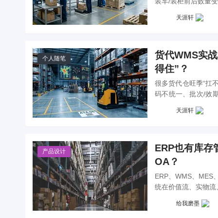
装车/装柜前后数量
文从产品视角拆解复
天涯轩
异化要求，出库如何
统里，让交接更可信
货代WMS实
个人随笔
得住”？
很多货代仓旺季“扛
码不统一、批次/效
结合货代仓的多货主
天涯轩
如何用规则/算法做
过移库、补货与库内
ERP也有库存
产品设计
OA？
ERP、WMS、M
统在价值流、实物流
示企业系统选型的底
给我磨墨