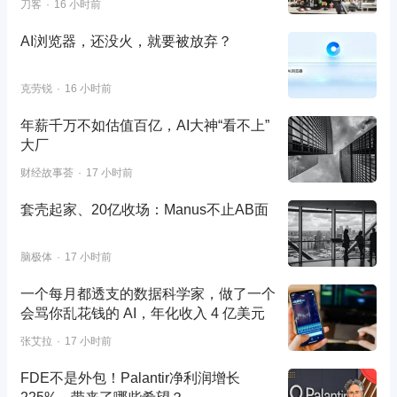
刀客
16 小时前
AI浏览器，还没火，就要被放弃？
克劳锐
16 小时前
年薪千万不如估值百亿，AI大神“看不上”
大厂
财经故事荟
17 小时前
套壳起家、20亿收场：Manus不止AB面
脑极体
17 小时前
一个每月都透支的数据科学家，做了一个
会骂你乱花钱的 AI，年化收入 4 亿美元
张艾拉
17 小时前
FDE不是外包！Palantir净利润增长