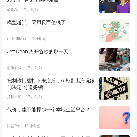
225%，带来了哪些希望？
鲸选AI
17 小时前
模型越强，应用反而值钱了
山上Hillvue
17 小时前
Jeff Dean 离开谷歌的那一天
前沿在线
17 小时前
把制作门槛打下来之后，AI短剧出海玩家
们决定“分道扬镳”
扬帆出海
17 小时前
低价，能不能撑起一个本地生活平台？
陈罡Pro
18 小时前