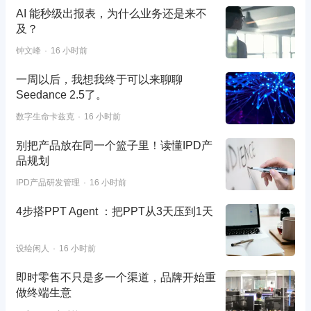
AI 能秒级出报表，为什么业务还是来不
及？
钟文峰
16 小时前
一周以后，我想我终于可以来聊聊
Seedance 2.5了。
数字生命卡兹克
16 小时前
别把产品放在同一个篮子里！读懂IPD产
品规划
IPD产品研发管理
16 小时前
4步搭PPT Agent ：把PPT从3天压到1天
设绘闲人
16 小时前
即时零售不只是多一个渠道，品牌开始重
做终端生意