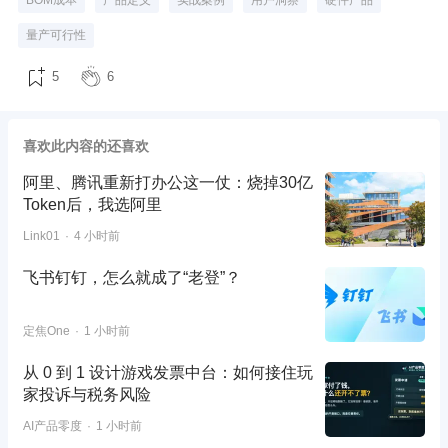
BOM成本
产品定义
实战案例
用户洞察
硬件产品
量产可行性
5
6
喜欢此内容的还喜欢
阿里、腾讯重新打办公这一仗：烧掉30亿
Token后，我选阿里
Link01
4 小时前
飞书钉钉，怎么就成了“老登”？
定焦One
1 小时前
从 0 到 1 设计游戏发票中台：如何接住玩
家投诉与税务风险
AI产品零度
1 小时前