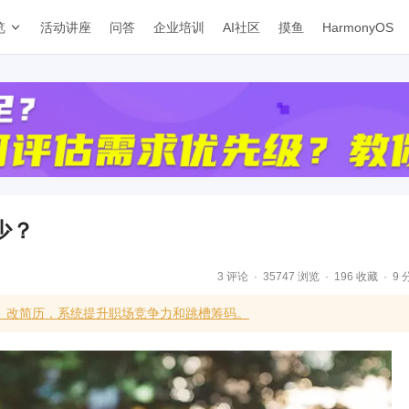
览
活动讲座
问答
企业培训
AI社区
摸鱼
HarmonyOS
少？
3 评论
35747 浏览
196 收藏
9 
、改简历，系统提升职场竞争力和跳槽筹码。