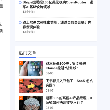
Stripe据悉拟100亿美元收购OpenRouter，进
坚
军AI基础设施领域
13小时前
迪士尼测试AI搜索功能，通过自然语言提升内
也
容发现体验
势
13小时前
热门文章
成本拉低100倍，梁文锋把
Claude拉进“斩杀线”
08-06
飞书都并入豆包了，SaaS 怎么
突围？
08-07
起薪30K的高薪AI产品经理，0
经验如何快速转型入行？
08-01