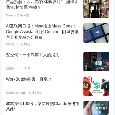
产品拆解：西西弗的“体验设计”，如何让
我“心甘情愿”掏钱？
Nana
2 小时前
AI互联网日报：Meta推出Muse Code；
Google Assistant让位Gemini；阿里腾讯
字节开卖AI办公月费
AI星球
3 小时前
鸳鸯锅：一个汽车工人的消失
脑极体
4 小时前
WorkBuddy能否一直赢？
解码NewSight
6 小时前
成本拉低100倍，梁文锋把Claude拉进“斩
杀线”