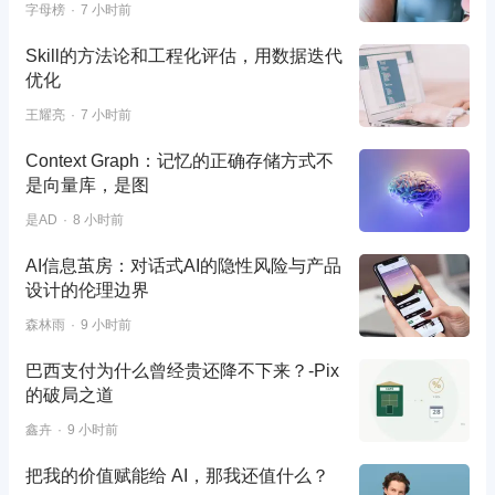
字母榜
7 小时前
Skill的方法论和工程化评估，用数据迭代
优化
王耀亮
7 小时前
Context Graph：记忆的正确存储方式不
是向量库，是图
是AD
8 小时前
AI信息茧房：对话式AI的隐性风险与产品
设计的伦理边界
森林雨
9 小时前
巴西支付为什么曾经贵还降不下来？-Pix
的破局之道
鑫卉
9 小时前
把我的价值赋能给 AI，那我还值什么？