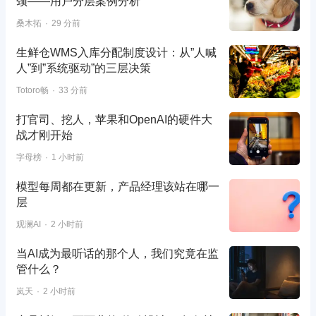
颈——用户分层案例分析
桑木拓
29 分前
生鲜仓WMS入库分配制度设计：从”人喊
人”到”系统驱动”的三层决策
Totoro畅
33 分前
打官司、挖人，苹果和OpenAI的硬件大
战才刚开始
字母榜
1 小时前
模型每周都在更新，产品经理该站在哪一
层
观澜AI
2 小时前
当AI成为最听话的那个人，我们究竟在监
管什么？
岚天
2 小时前