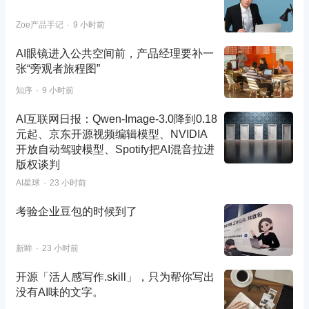
Zoe产品手记
9 小时前
AI眼镜进入公共空间前，产品经理要补一
张“旁观者旅程图”
知序
9 小时前
AI互联网日报：Qwen-Image-3.0降到0.18
元起、京东开源视频编辑模型、NVIDIA
开放自动驾驶模型、Spotify把AI混音拉进
版权谈判
AI星球
23 小时前
考验企业豆包的时候到了
新眸
23 小时前
开源「活人感写作.skill」，只为帮你写出
没有AI味的文字。