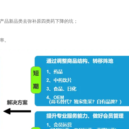
产品新品类去弥补原四类药下降的坑；
率。