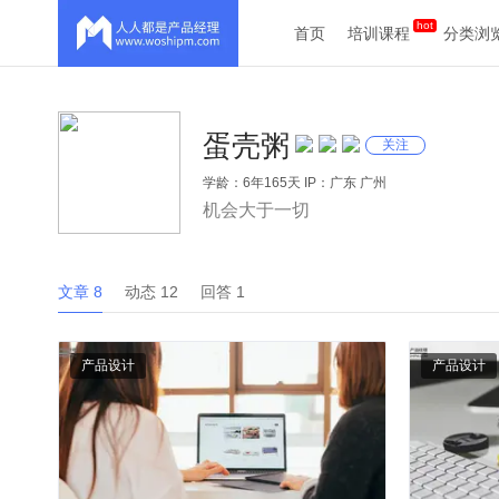
首页
培训课程
分类浏
蛋壳粥
关注
学龄：6年165天 IP：广东 广州
机会大于一切
文章 8
动态 12
回答 1
产品设计
产品设计