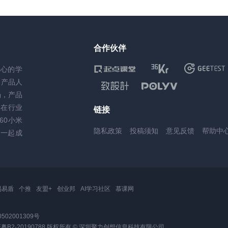
合作伙伴
核心的学
务产品人
场，产品
，在行业
链接
60小米
隐私政策
投稿须知
意见反馈
帮助中
一起成
易易盾
个推
友盟+
创业邦
AI学习社区
慕课网
502001309号
2-20190788
版权所有 © 深圳聚力创想信息科技有限公司