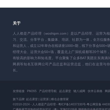
关于
人人都是产品经理（woshipm.com）是以产品经理、运营为
习、交流、分享平台，集媒体、培训、社群为一体，全方位服
和运营人，成立12年举办在线讲座1000+期，线下分享会500+
经理大会、运营大会50+场，覆盖北上广深杭成都等20个城市
有较高的影响力和知名度。平台聚集了众多BAT美团京东滴滴3
网易等知名互联网公司产品总监和运营总监，他们在这里与你
长。
友情链接
PM265
产品经理导航
起点课堂
猪八戒网
伙伴云表格
网
旗下品牌:
起点课堂
|
运营派
|
粮仓企微管家
©2010-2024 - 人人都是产品经理 -
粤ICP备14037330号
-
粤公网安备 44030
广播电视节目制作经营许可证（粤）字第03109号
增值电信业务经营许可证粤B