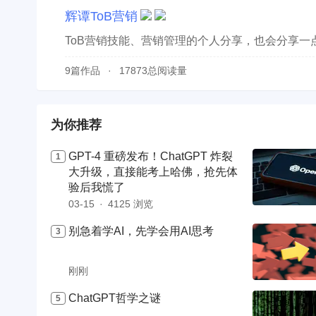
辉谭ToB营销
ToB营销技能、营销管理的个人分享，也会分享一
9篇作品
17873总阅读量
为你推荐
GPT-4 重磅发布！ChatGPT 炸裂
大升级，直接能考上哈佛，抢先体
验后我慌了
03-15
4125 浏览
别急着学AI，先学会用AI思考
刚刚
ChatGPT哲学之谜