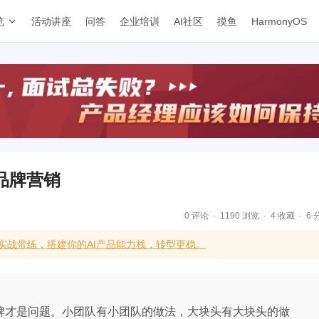
览
活动讲座
问答
企业培训
AI社区
摸鱼
HarmonyOS
品牌营销
0 评论
1190 浏览
4 收藏
6 
合实战带练，搭建你的AI产品能力栈，转型更稳。
品牌才是问题。小团队有小团队的做法，大块头有大块头的做