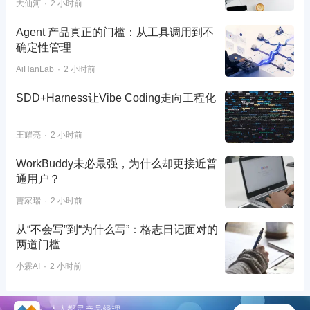
大仙河
2 小时前
Agent 产品真正的门槛：从工具调用到不
确定性管理
AiHanLab
2 小时前
SDD+Harness让Vibe Coding走向工程化
王耀亮
2 小时前
WorkBuddy未必最强，为什么却更接近普
通用户？
曹家瑞
2 小时前
从“不会写”到“为什么写”：格志日记面对的
两道门槛
小霖AI
2 小时前