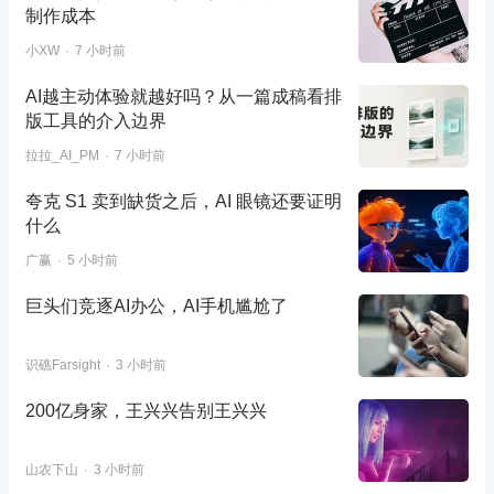
制作成本
小XW
7 小时前
AI越主动体验就越好吗？从一篇成稿看排
版工具的介入边界
拉拉_AI_PM
7 小时前
夸克 S1 卖到缺货之后，AI 眼镜还要证明
什么
广赢
5 小时前
巨头们竞逐AI办公，AI手机尴尬了
识礁Farsight
3 小时前
200亿身家，王兴兴告别王兴兴
山农下山
3 小时前