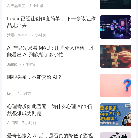
AI产品零度
7 小时前
Loopit已经让创作变简单， 下一步该让作
品走出去
清晨ai white
7 小时前
AI 产品别只看 MAU：用户介入结构，才
能看出 AI 到底帮了多少忙
Jaimo.
7 小时前
哪些关系，不能交给 AI？
kiki
7 小时前
心理需求如此普遍，为什么心理 App 仍
然很难成为刚需？
AI旧西
7 小时前
爱奇艺接入 AI 后，是否真的降低了影视