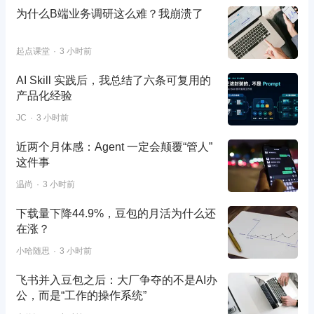
为什么B端业务调研这么难？我崩溃了
起点课堂
3 小时前
AI Skill 实践后，我总结了六条可复用的
产品化经验
JC
3 小时前
近两个月体感：Agent 一定会颠覆“管人”
这件事
温尚
3 小时前
下载量下降44.9%，豆包的月活为什么还
在涨？
小哈随思
3 小时前
飞书并入豆包之后：大厂争夺的不是AI办
公，而是“工作的操作系统”