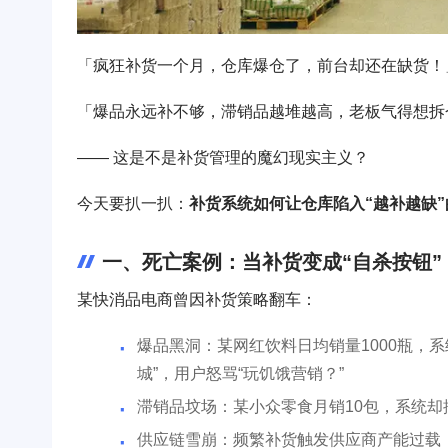
「疯狂补货一个月，仓库爆仓了，前台却还在缺货！
「爆品永远补不够，滞销品越堆越高，老板气得想拆
—— 这是不是补货管理的魔幻现实主义？
今天要扒一扒：
补货系统如何让仓库陷入“越补越缺
一、死亡案例：当补货变成“自杀按钮”
某快消品电商曾因补货策略翻车：
爆品黑洞：某网红饮料日均销量1000瓶，系
城”，用户怒骂“玩饥饿营销？”
滞销品坟场：某小众零食月销10包，系统却
供应链雪崩：频繁补货触发供应商产能过载，