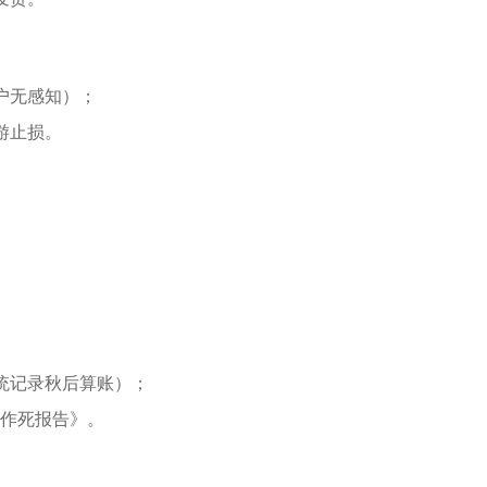
户无感知）；
游止损。
统记录秋后算账）；
《作死报告》。