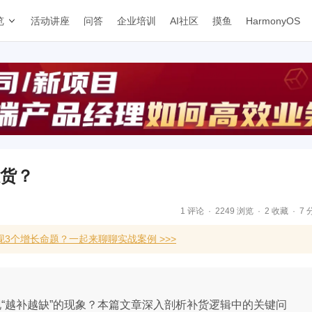
览
活动讲座
问答
企业培训
AI社区
摸鱼
HarmonyOS
缺货？
1 评论
2249 浏览
2 收藏
7 
3个增长命题？一起来聊聊实战案例 >>>
“越补越缺”的现象？本篇文章深入剖析补货逻辑中的关键问