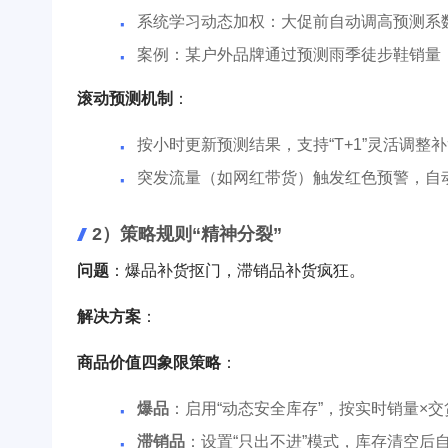
系统学习动态加权：大促前自动调高预测系
案例：某户外品牌通过预测雨季徒步鞋销量，
滚动预测机制
：
按小时更新预测结果，支持“T+1”灵活调整
突发流量（如网红带货）触发红色预警，自
2）策略规则“精神分裂”
问题
：爆品补货抠门，滞销品补货疯狂。
解决方案
：
商品价值四象限策略
：
爆品
：启用“动态安全库存”，按实时销量×交
滞销品
：设置“只出不进”模式，库存清空后