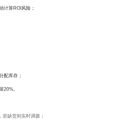
计算ROI风险；
分配库存；
20%。
，若缺货则实时调拨；