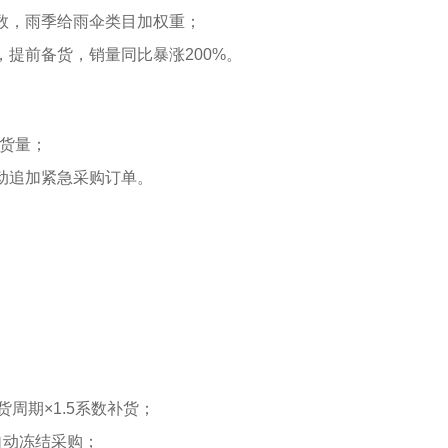
数，雨季给雨伞类目加权重；
提前备货，销量同比暴涨200%。
补货量；
动追加紧急采购订单。
货周期×1.5系数补货；
自动冻结采购；