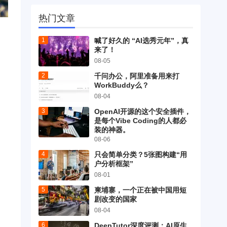
热门文章
喊了好久的 “AI选秀元年”，真
来了！
08-05
千问办公，阿里准备用来打
WorkBuddy么？
08-04
OpenAI开源的这个安全插件，
是每个Vibe Coding的人都必
装的神器。
08-06
只会简单分类？5张图构建“用
户分析框架”
08-01
柬埔寨，一个正在被中国用短
剧改变的国家
08-04
DeepTutor深度评测：AI原生