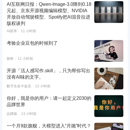
AI互联网日报：Qwen-Image-3.0降到0.18
元起、京东开源视频编辑模型、NVIDIA
开放自动驾驶模型、Spotify把AI混音拉进
版权谈判
AI星球
11 小时前
考验企业豆包的时候到了
新眸
11 小时前
开源「活人感写作.skill」，只为帮你写出
没有AI味的文字。
数字生命卡兹克
13 小时前
你好，我是你的用户：请一起定义2030的
品牌世界
品牌猿
13 小时前
一个月9款旗舰，大模型进入“月抛”时代？