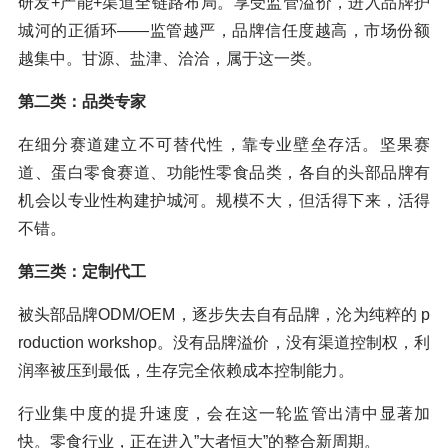
研发+产能+渠道全链路布局。享受监管溢价，进入品牌护
城河的正循环——监管越严，品牌信任度越高，市场份额
越集中。甘源、盐津、洽洽，属于这一类。
第二类：品类专家
在细分赛道建立不可替代性，靠专业壁垒存活。坚果赛
道、蛋白零食赛道、功能性零食品类，各自的头部品牌有
机会以专业性构建护城河。规模不大，但活得下来，活得
不错。
第三类：定制代工
被头部品牌ODM/OEM，逐步失去自有品牌，沦为纯粹的 p
roduction workshop。没有品牌溢价，没有渠道控制权，利
润率被压到最低，生存完全依赖成本控制能力。
行业集中度的提升速度，会在这一轮监管出清中显著加
快。零食行业，正在进入”大者恒大”的整合新周期。