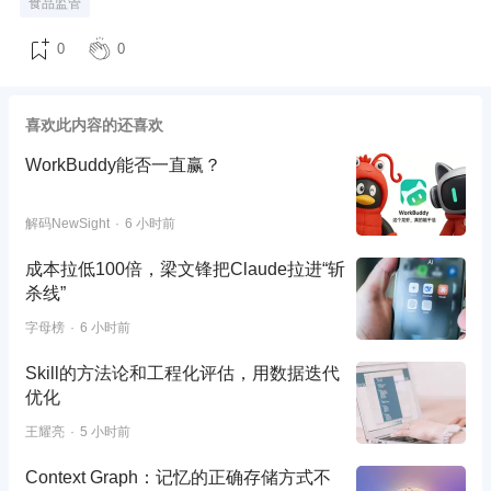
食品监管
0
0
喜欢此内容的还喜欢
WorkBuddy能否一直赢？
解码NewSight
6 小时前
成本拉低100倍，梁文锋把Claude拉进“斩
杀线”
字母榜
6 小时前
Skill的方法论和工程化评估，用数据迭代
优化
王耀亮
5 小时前
Context Graph：记忆的正确存储方式不