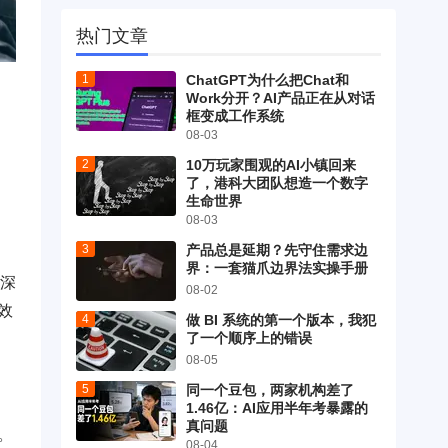
热门文章
ChatGPT为什么把Chat和
Work分开？AI产品正在从对话
框变成工作系统
08-03
10万玩家围观的AI小镇回来
了，港科大团队想造一个数字
生命世界
08-03
产品总是延期？先守住需求边
界：一套猫爪边界法实操手册
在深
08-02
效
做 BI 系统的第一个版本，我犯
了一个顺序上的错误
08-05
同一个豆包，两家机构差了
1.46亿：AI应用半年考暴露的
真问题
。
08-04