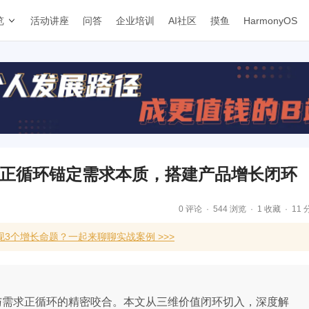
览
活动讲座
问答
企业培训
AI社区
摸鱼
HarmonyOS
务正循环锚定需求本质，搭建产品增长闭环
0 评论
544 浏览
1 收藏
11 
3个增长命题？一起来聊聊实战案例 >>>
环与需求正循环的精密咬合。本文从三维价值闭环切入，深度解