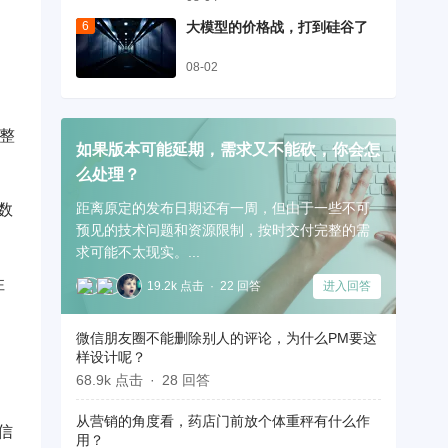
大模型的价格战，打到硅谷了
08-02
整
如果版本可能延期，需求又不能砍，你会怎
么处理？
距离原定的发布日期还有一周，但由于一些不可
数
预见的技术问题和资源限制，按时交付完整的需
求可能不太现实。...
性
19.2k 点击
22 回答
进入回答
微信朋友圈不能删除别人的评论，为什么PM要这
样设计呢？
68.9k 点击
28 回答
从营销的角度看，药店门前放个体重秤有什么作
信
用？