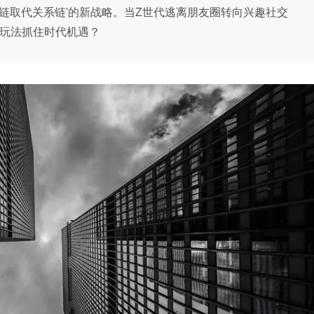
链取代关系链'的新战略。当Z世代逃离朋友圈转向兴趣社交
新玩法抓住时代机遇？