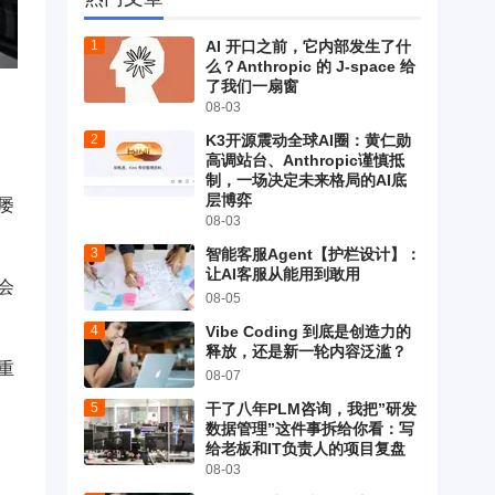
AI 开口之前，它内部发生了什
么？Anthropic 的 J-space 给
了我们一扇窗
08-03
K3开源震动全球AI圈：黄仁勋
高调站台、Anthropic谨慎抵
制，一场决定未来格局的AI底
层博弈
屡
08-03
智能客服Agent【护栏设计】：
让AI客服从能用到敢用
会
08-05
Vibe Coding 到底是创造力的
释放，还是新一轮内容泛滥？
重
08-07
干了八年PLM咨询，我把”研发
数据管理”这件事拆给你看：写
给老板和IT负责人的项目复盘
08-03