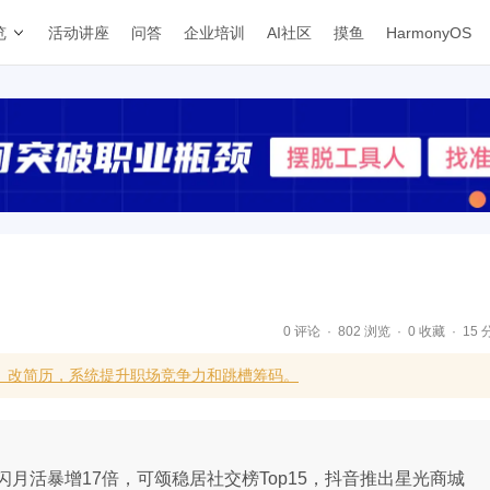
览
活动讲座
问答
企业培训
AI社区
摸鱼
HarmonyOS
0 评论
802 浏览
0 收藏
15 
、改简历，系统提升职场竞争力和跳槽筹码。
月活暴增17倍，可颂稳居社交榜Top15，抖音推出星光商城