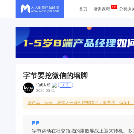
首页
培训课程
分类浏
字节要挖微信的墙脚
伯虎财经
关注
2026-05-11
给产品、运营、营销人一条AI转型路径：学方法、做项目
字节跳动在社交领域的屡败屡战正迎来转机。多闪