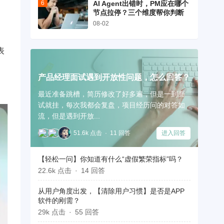
AI Agent出错时，PM应在哪个
节点拉停？三个维度帮你判断
08-02
表
产品经理面试遇到开放性问题，怎么回答？
最近准备跳槽，简历修改了好多遍，但是一到面
试就挂，每次我都会复盘，项目经历问的对答如
流，但是遇到开放...
51.6k 点击
11 回答
进入回答
【轻松一问】你知道有什么“虚假繁荣指标”吗？
22.6k 点击
14 回答
从用户角度出发，【清除用户习惯】是否是APP
软件的刚需？
29k 点击
55 回答