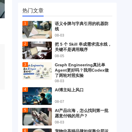
热门文章
语义令牌与字典引用的机器防
线
08-03
把 5 个 Skill 串成需求流水线，
关键不是调用顺序
08-05
Graph Engineering真比单
Agent更好吗？我用Codex做
了两轮对照实验
08-03
AI博主站上风口
08-07
AI产品出海，怎么找到第一批
愿意付钱的用户？
08-03
宠物中高端品牌如何靠分层运