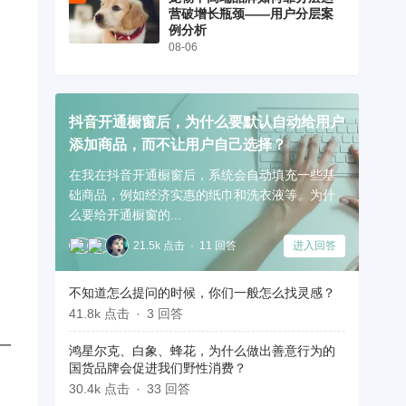
营破增长瓶颈——用户分层案
例分析
08-06
抖音开通橱窗后，为什么要默认自动给用户
添加商品，而不让用户自己选择？
在我在抖音开通橱窗后，系统会自动填充一些基
础商品，例如经济实惠的纸巾和洗衣液等。为什
么要给开通橱窗的...
21.5k 点击
11 回答
进入回答
不知道怎么提问的时候，你们一般怎么找灵感？
41.8k 点击
3 回答
一
鸿星尔克、白象、蜂花，为什么做出善意行为的
国货品牌会促进我们野性消费？
30.4k 点击
33 回答