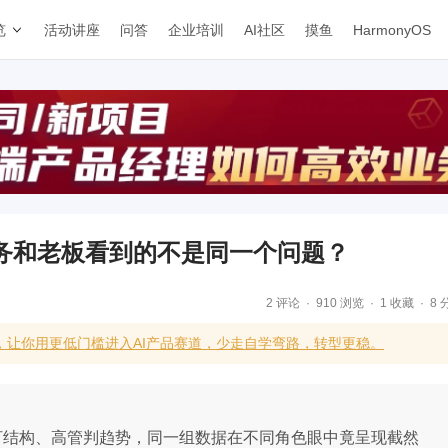
览
活动讲座
问答
企业培训
AI社区
摸鱼
HarmonyOS
务和老板看到的不是同一个问题？
2 评论
910 浏览
1 收藏
8 
，让你用更低门槛进入AI产品赛道，少走自学弯路，转型更稳。
务盯结构、高管判趋势，同一组数据在不同角色眼中竟呈现截然