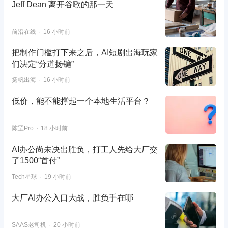
Jeff Dean 离开谷歌的那一天
前沿在线
16 小时前
把制作门槛打下来之后，AI短剧出海玩家
们决定“分道扬镳”
扬帆出海
16 小时前
低价，能不能撑起一个本地生活平台？
陈罡Pro
18 小时前
AI办公尚未决出胜负，打工人先给大厂交
了1500“首付”
Tech星球
19 小时前
大厂AI办公入口大战，胜负手在哪
SAAS老司机
20 小时前