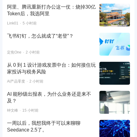
阿里、腾讯重新打办公这一仗：烧掉30亿
Token后，我选阿里
Link01
5 小时前
飞书钉钉，怎么就成了“老登”？
定焦One
2 小时前
从 0 到 1 设计游戏发票中台：如何接住玩
家投诉与税务风险
AI产品零度
2 小时前
AI 能秒级出报表，为什么业务还是来不
及？
钟文峰
15 小时前
一周以后，我想我终于可以来聊聊
Seedance 2.5了。