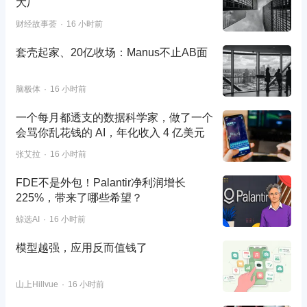
大厂
财经故事荟
16 小时前
套壳起家、20亿收场：Manus不止AB面
脑极体
16 小时前
一个每月都透支的数据科学家，做了一个
会骂你乱花钱的 AI，年化收入 4 亿美元
张艾拉
16 小时前
FDE不是外包！Palantir净利润增长
225%，带来了哪些希望？
鲸选AI
16 小时前
模型越强，应用反而值钱了
山上Hillvue
16 小时前