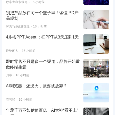
数字生命卡兹克
15 小时前
别把产品放在同一个篮子里！读懂IPD产
品规划
IPD产品研发管理
16 小时前
4步搭PPT Agent ：把PPT从3天压到1天
设绘闲人
16 小时前
即时零售不只是多一个渠道，品牌开始重
做终端生意
刀客
16 小时前
AI浏览器，还没火，就要被放弃？
克劳锐
16 小时前
年薪千万不如估值百亿，AI大神“看不上”