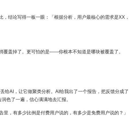
占比，结论写得一板一眼：「根据分析，用户最核心的需求是XX
悄悄覆盖掉了。更可怕的是——你根本不知道是哪块被覆盖了。
丢给AI，让它做聚类分析。AI给我出了一个报告，把反馈分成了
告润色了一遍，信心满满地去汇报。
告里，有多少比例是付费用户说的，有多少是免费用户说的？」