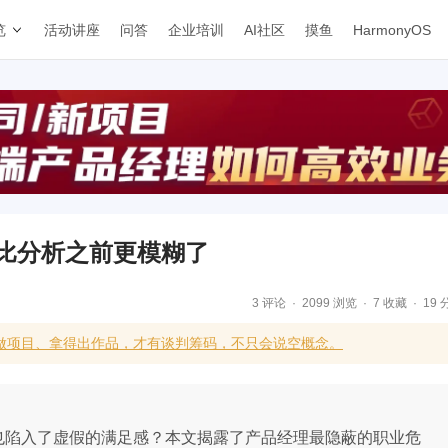
览
活动讲座
问答
企业培训
AI社区
摸鱼
HarmonyOS
却比分析之前更模糊了
3 评论
2099 浏览
7 收藏
19 
能做项目、拿得出作品，才有谈判筹码，不只会说空概念。
否也陷入了虚假的满足感？本文揭露了产品经理最隐蔽的职业危