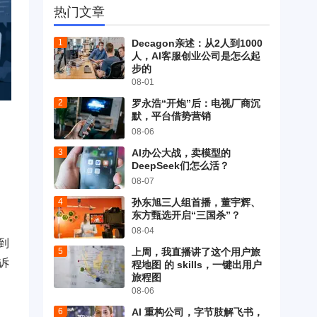
热门文章
Decagon亲述：从2人到1000
人，AI客服创业公司是怎么起
步的
08-01
罗永浩“开炮”后：电视厂商沉
默，平台借势营销
08-06
AI办公大战，卖模型的
DeepSeek们怎么活？
08-07
孙东旭三人组首播，董宇辉、
东方甄选开启“三国杀”？
08-04
到
上周，我直播讲了这个用户旅
诉
程地图 的 skills，一键出用户
旅程图
08-06
AI 重构公司，字节肢解飞书，