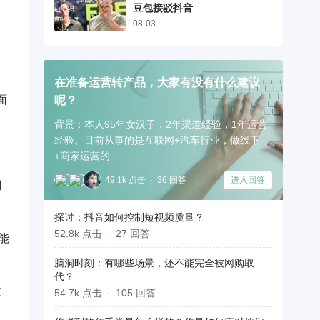
豆包接驳抖音
08-03
在准备运营转产品，大家有没有什么建议
面
呢？
背景：本人95年女汉子，2年渠道经验，1年运营
经验。目前从事的是互联网+汽车行业，做线下
+商家运营的...
49.1k 点击
36 回答
进入回答
用
探讨：抖音如何控制短视频质量？
52.8k 点击
27 回答
能
脑洞时刻：有哪些场景，还不能完全被网购取
代？
这
54.7k 点击
105 回答