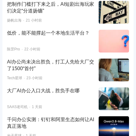
把制作门槛打下来之后，AI短剧出海玩家
们决定“分道扬镳”
扬帆出海
21 小时前
低价，能不能撑起一个本地生活平台？
陈罡Pro
22 小时前
AI办公尚未决出胜负，打工人先给大厂交
了1500“首付”
Tech星球
23 小时前
大厂AI办公入口大战，胜负手在哪
SAAS老司机
1 天前
千问办公实测：钉钉和阿里生态如何让AI
真正落地
光子星球
1 天前