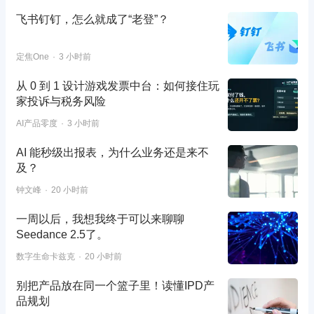
飞书钉钉，怎么就成了“老登”？
定焦One
3 小时前
从 0 到 1 设计游戏发票中台：如何接住玩
家投诉与税务风险
AI产品零度
3 小时前
AI 能秒级出报表，为什么业务还是来不
及？
钟文峰
20 小时前
一周以后，我想我终于可以来聊聊
Seedance 2.5了。
数字生命卡兹克
20 小时前
别把产品放在同一个篮子里！读懂IPD产
品规划