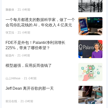
脑极体
21 小时前
一个每月都透支的数据科学家，做了一个
会骂你乱花钱的 AI，年化收入 4 亿美元
张艾拉
21 小时前
FDE不是外包！Palantir净利润增长
225%，带来了哪些希望？
鲸选AI
21 小时前
模型越强，应用反而值钱了
山上Hillvue
21 小时前
Jeff Dean 离开谷歌的那一天
前沿在线
21 小时前