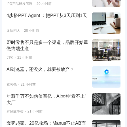
IPD产品研发管理
20 小时前
4步搭PPT Agent ：把PPT从3天压到1天
设绘闲人
20 小时前
即时零售不只是多一个渠道，品牌开始重
做终端生意
刀客
21 小时前
AI浏览器，还没火，就要被放弃？
克劳锐
21 小时前
年薪千万不如估值百亿，AI大神“看不上”
大厂
财经故事荟
21 小时前
套壳起家、20亿收场：Manus不止AB面