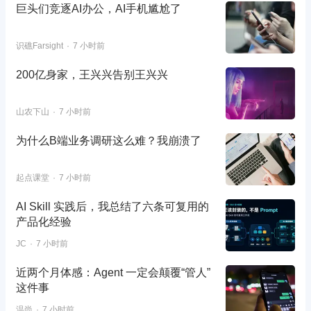
巨头们竞逐AI办公，AI手机尴尬了
识礁Farsight
7 小时前
200亿身家，王兴兴告别王兴兴
山农下山
7 小时前
为什么B端业务调研这么难？我崩溃了
起点课堂
7 小时前
AI Skill 实践后，我总结了六条可复用的
产品化经验
JC
7 小时前
近两个月体感：Agent 一定会颠覆“管人”
这件事
温尚
7 小时前