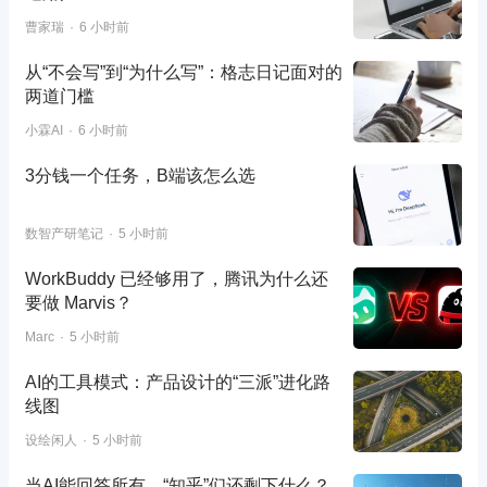
曹家瑞
6 小时前
从“不会写”到“为什么写”：格志日记面对的
两道门槛
小霖AI
6 小时前
3分钱一个任务，B端该怎么选
数智产研笔记
5 小时前
WorkBuddy 已经够用了，腾讯为什么还
要做 Marvis？
Marc
5 小时前
AI的工具模式：产品设计的“三派”进化路
线图
设绘闲人
5 小时前
当AI能回答所有，“知乎”们还剩下什么？