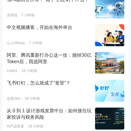
克劳锐
7 小时前
中文视频播客，开始在海外串台
山上Hillvue
7 小时前
阿里、腾讯重新打办公这一仗：烧掉30亿
Token后，我选阿里
Link01
16 小时前
飞书钉钉，怎么就成了“老登”？
定焦One
19 小时前
从 0 到 1 设计游戏发票中台：如何接住玩
家投诉与税务风险
AI产品零度
19 小时前