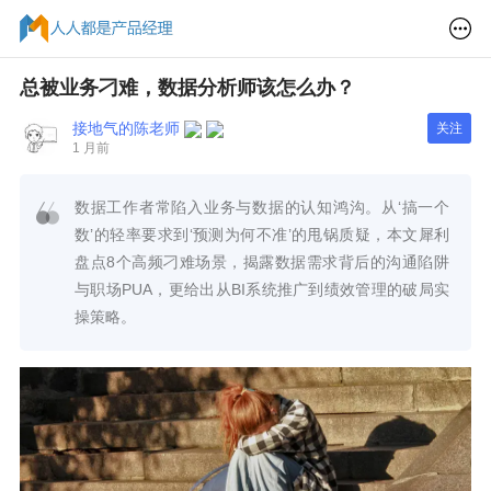
总被业务刁难，数据分析师该怎么办？
接地气的陈老师
关注
1 月前
数据工作者常陷入业务与数据的认知鸿沟。从‘搞一个
数’的轻率要求到‘预测为何不准’的甩锅质疑，本文犀利
盘点8个高频刁难场景，揭露数据需求背后的沟通陷阱
与职场PUA，更给出从BI系统推广到绩效管理的破局实
操策略。