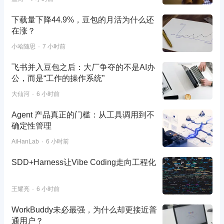
下载量下降44.9%，豆包的月活为什么还
在涨？
小哈随思
7 小时前
飞书并入豆包之后：大厂争夺的不是AI办
公，而是“工作的操作系统”
大仙河
6 小时前
Agent 产品真正的门槛：从工具调用到不
确定性管理
AiHanLab
6 小时前
SDD+Harness让Vibe Coding走向工程化
王耀亮
6 小时前
WorkBuddy未必最强，为什么却更接近普
通用户？