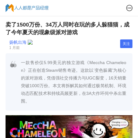
卖了1500万份、34万人同时在玩的多人躲猫猫，成
了今年夏天的现象级派对游戏
扬帆出海
关注
1 月前
一款售价仅5.99美元的独立游戏《Meccha Chameleo
n》正在创造Steam销售奇迹。这款以'变色躲藏'为核心
的派对游戏，凭借强社交传播力与UGC裂变，16天销量
突破1000万份。本文将拆解其如何通过极简机制、环境
动态匹配技术和持续高频更新，在3A大作环伺中杀出重
围。