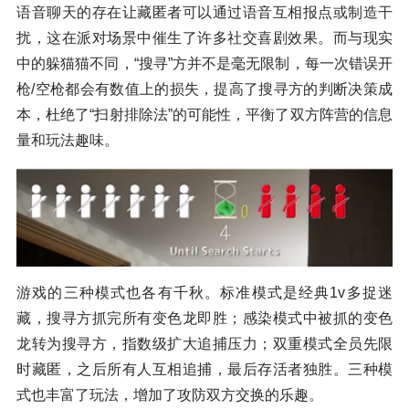
语音聊天的存在让藏匿者可以通过语音互相报点或制造干
扰，这在派对场景中催生了许多社交喜剧效果。而与现实
中的躲猫猫不同，“搜寻”方并不是毫无限制，每一次错误开
枪/空枪都会有数值上的损失，提高了搜寻方的判断决策成
本，杜绝了“扫射排除法”的可能性，平衡了双方阵营的信息
量和玩法趣味。
游戏的三种模式也各有千秋。标准模式是经典1v多捉迷
藏，搜寻方抓完所有变色龙即胜；感染模式中被抓的变色
龙转为搜寻方，指数级扩大追捕压力；双重模式全员先限
时藏匿，之后所有人互相追捕，最后存活者独胜。三种模
式也丰富了玩法，增加了攻防双方交换的乐趣。