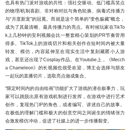
也具有热门派对游戏的共性：强社交驱动、低门槛高笑点
的物理/机制喜剧、非对称对抗与角色轮换、病毒式传播力
与“月度新宠”的冠冕。而就是这个简单的“变色躲藏”概念，
成为了其最清晰、最具传播力的亮点。有时候玩家在TikTo
k上几秒钟的安利视频会比一整套精心策划的PR节奏管用
得多。TikTok上的游戏切片和相关创作在短时间内被大量
转发、模仿，内容延伸至在现实生活中复刻藏匿小人游
戏，甚至还出现了Cosplay作品。在Youtube上，《Mecch
a Chameleon》的长视频也很受欢迎，博主会选择与朋友
一起玩的直播切片，选取亮点做成集合。
“限定时间内的自由绘画”功能扩大了游戏的潜在叙事力，玩
家可以跳脱出原有游戏机制进行发挥，在游戏中进行艺术
创作，复现热门IP的角色，或者编写、讲述自己的故事。
在极低的理解门槛和极大的创意空间之间诞生的情绪张力
会激发模仿冲动，促进了社媒上的进一步传播裂变。