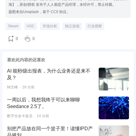
海】，原创/授权 发布于人人都是产品经理，未经许可，禁止转载。
题图来自Unsplash，基于 CC0 协议。
Steam
UGC
市场分析
独立游戏
行业观察
0
0
喜欢此内容的还喜欢
AI 能秒级出报表，为什么业务还是来不
及？
钟文峰
16 分前
一周以后，我想我终于可以来聊聊
Seedance 2.5了。
数字生命卡兹克
14 分前
别把产品放在同一个篮子里！读懂IPD产
品规划