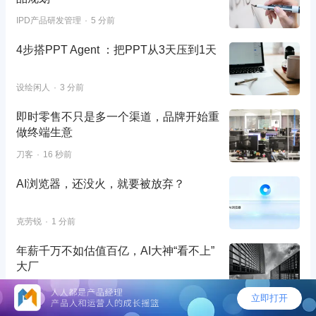
IPD产品研发管理
5 分前
4步搭PPT Agent ：把PPT从3天压到1天
设绘闲人
3 分前
即时零售不只是多一个渠道，品牌开始重
做终端生意
刀客
16 秒前
AI浏览器，还没火，就要被放弃？
克劳锐
1 分前
年薪千万不如估值百亿，AI大神“看不上”
大厂
财经故事荟
10 分前