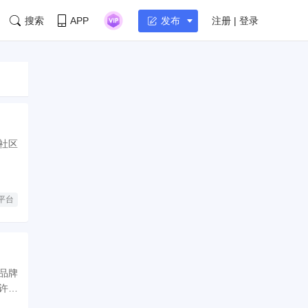
搜索
APP
注册 | 登录
发布
题社区
平台
品牌
许经