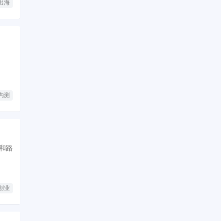
出海
内测
和路
创业