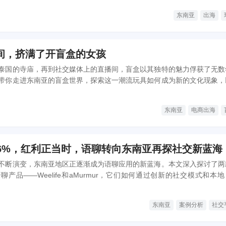
东南亚
出海
间，挤满了开盲盒的女孩
泰国的寺庙，再到社交媒体上的直播间，盲盒以其独特的魅力俘获了无数
带你走进东南亚的盲盒世界，探索这一潮流玩具如何成为新的文化现象，
对当代年轻人情绪消费的深刻洞察。
东南亚
电商出海
76%，红利正当时，语聊转向东南亚再探社交新蓝海
不断演变，东南亚地区正逐渐成为语聊应用的新蓝海。本文深入探讨了两
产品——Weelife和aMurmur，它们如何通过创新的社交模式和本
争中脱颖而出。
东南亚
案例分析
社交