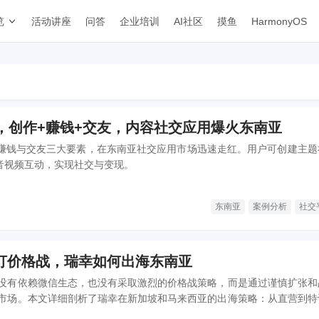
览
活动讲座
问答
企业培训
AI社区
摸鱼
HarmonyOS
万，创作+赚钱+交友，内容社交应用爆火东南亚
创作、赚钱与交友三大要素，在东南亚社交应用市场迅速走红。用户可创建主
、音视频互动，实现社交与变现。
东南亚
案例分析
社交
打价格战，瑞幸如何出海东南亚
没有依赖微信生态，也没有采取激烈的价格战策略，而是通过谨慎扩张和
市场。本文详细剖析了瑞幸在新加坡和马来西亚的出海策略：从直营到特
如何应对本地化挑战、竞争格局和文化差异。