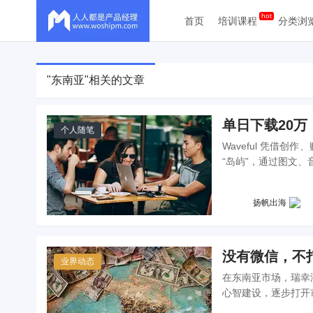
首页
培训课程
分类浏
"东南亚"相关的文章
单日下载20
个人随笔
Waveful 凭借
“岛屿”，通过图文
扬帆出海
没有微信，不
业界动态
在东南亚市场，瑞幸
心智建设，逐步打开
营的模式转变，以及