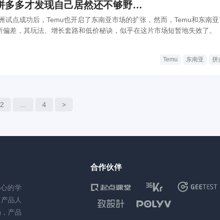
拼多多才发现自己居然还不够野…
洲试点成功后，Temu也开启了东南亚市场的扩张，然而，Temu和东南亚
有所偏差，其玩法、增长套路和低价秘诀，似乎在这片市场短暂地失效了。
Temu
东南亚
拼
2
…
4
>
合作伙伴
核心的学
务产品人
场，产品