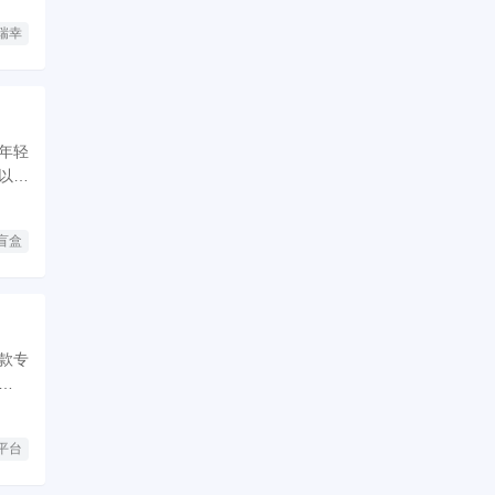
瑞幸
年轻
以及
盲盒
款专
地化策
平台