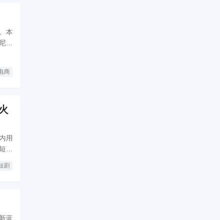
。本
尼前
电商
火
内用
借短剧
短剧
新蓝