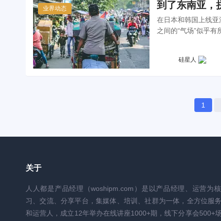
到了东南亚，
业界动态
在日本和韩国上线亚
之间的“气场”似乎
硅星人
1
关于
人人都是产品经理（woshipm.com）是以产品经理、运营为
习、交流、分享平台，集媒体、培训、社群为一体，全方位服
和运营人，成立12年举办在线讲座1000+期，线下分享会500+