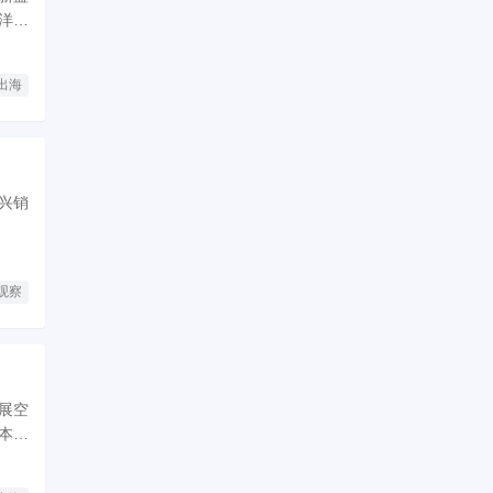
洋，
出海
兴销
观察
展空
本地