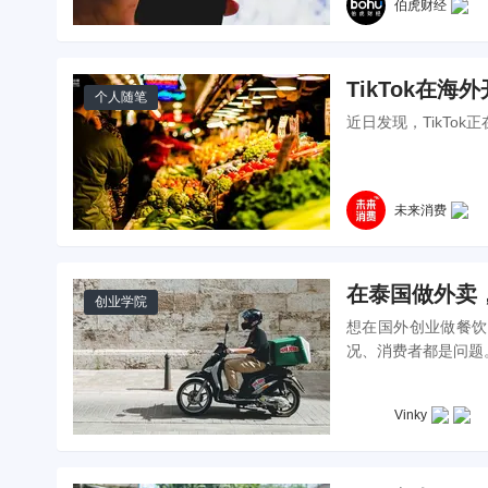
伯虎财经
TikTok在
个人随笔
近日发现，TikTo
未来消费
在泰国做外卖
创业学院
想在国外创业做餐饮
况、消费者都是问题
Vinky