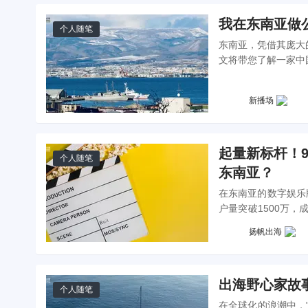
我在东南亚做公
个人随笔
东南亚，凭借其庞大
文将带您了解一家中
十大公会，并签约了5
新播场
起量新标杆！
个人随笔
东南亚？
在东南亚的数字娱乐
户量突破1500万，
内容在东南亚市场迅
扬帆出海
出海野心家故
个人随笔
在全球化的浪潮中，