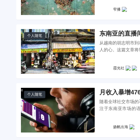
窄播
东南亚的直播
个人随笔
从越南的胡志明市到
人的心。这篇文章将
它背后的商业逻辑和
霞光社
月收入暴增4
个人随笔
随着全球社交市场的
注于东南亚市场的语聊
略，在激烈的市场竞
扬帆出海