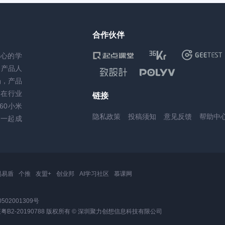
合作伙伴
核心的学
务产品人
场，产品
，在行业
链接
60小米
隐私政策
投稿须知
意见反馈
帮助中
一起成
易易盾
个推
友盟+
创业邦
AI学习社区
慕课网
502001309号
2-20190788
版权所有 © 深圳聚力创想信息科技有限公司