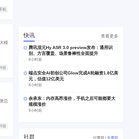
手机
快讯
查看更多
大模
腾讯混元Hy ASR 3.0 preview发布：通用识
别、方言覆盖、场景鲁棒性全面提升
8小时前
科技
端点安全AI初创公司Glow完成A轮融资1.8亿美
元，估值12亿美元
8小时前
余承东：内存高昂涨价，手机之后可能都要大
便总
规模涨价
9小时前
科技
社群
付费群
|
免费群