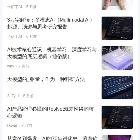
卡萨丁AI
5 月前
3万字解读：多模态AI（Multimodal AI）
起源、演进与思考研究报告
卡萨丁AI
6 月前
AI技术核心通识：机器学习、深度学习与
大模型的底层逻辑（通俗版）
why
7 月前
大模型的_张量，作为一种科研方法
St.Zy_I
8 月前
AI产品经理必懂的ResNet残差网络的核
心逻辑
David
8 月前
从寒冬到爆发：AI的70年进化史，藏着你