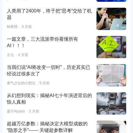
人类用了2400年，终于把“思考”交给了机
器
秋孝隱
3 月前
一篇文章，三大流派带你看懂所有
AI！！！
古元
4 月前
当我们说“AI将改变一切时”，历史其实已
经说过很多次了
睿气少女的小想法
5 月前
从幻想到现实：揭秘AI七十年演进背后的
惊人真相
栗子Alyson
5 月前
超越万亿参数：揭秘决定大模型成败的
“隐形之手”—— 关键超参数详解