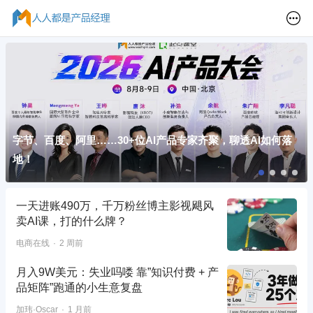
字节、百度、阿里……30+位AI产品专家齐聚，聊透AI如何落
地！
一天进账490万，千万粉丝博主影视飓风
卖AI课，打的什么牌？
电商在线
2 周前
月入9W美元：失业吗喽 靠”知识付费 + 产
品矩阵”跑通的小生意复盘
加玮·Oscar
1 月前