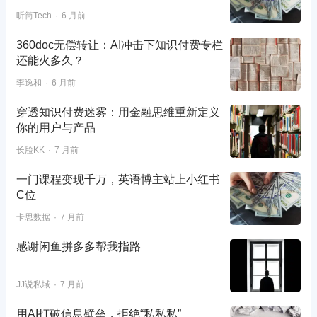
听筒Tech
6 月前
360doc无偿转让：AI冲击下知识付费专栏
还能火多久？
李逸和
6 月前
穿透知识付费迷雾：用金融思维重新定义
你的用户与产品
长脸KK
7 月前
一门课程变现千万，英语博主站上小红书
C位
卡思数据
7 月前
感谢闲鱼拼多多帮我指路
JJ说私域
7 月前
用AI打破信息壁垒，拒绝“私私私”