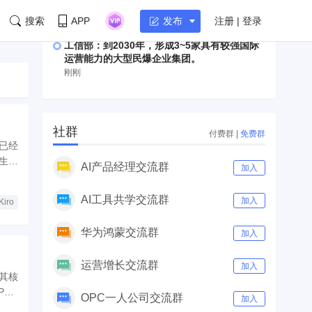
席科学家Jeff Dean离职创业
刚刚
搜索
APP
注册 | 登录
发布
工信部：到2030年，形成3~5家具有较强国际
运营能力的大型民爆企业集团。
刚刚
社群
付费群
|
免费群
链已经
令生成
AI产品经理交流群
加入
AI工具共学交流群
加入
Kiro
华为鸿蒙交流群
加入
运营增长交流群
加入
示其核
RD
OPC一人公司交流群
加入
代。