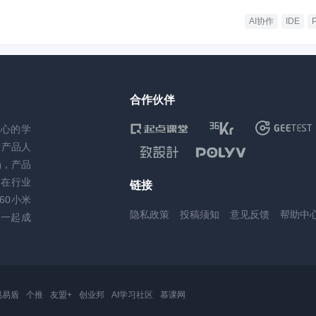
AI协作
IDE
合作伙伴
核心的学
务产品人
场，产品
，在行业
链接
60小米
隐私政策
投稿须知
意见反馈
帮助中
一起成
易易盾
个推
友盟+
创业邦
AI学习社区
慕课网