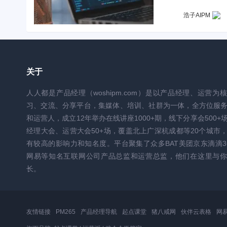
浩子AIPM
关于
人人都是产品经理（woshipm.com）是以产品经理、运营为
习、交流、分享平台，集媒体、培训、社群为一体，全方位服
和运营人，成立12年举办在线讲座1000+期，线下分享会500+
经理大会、运营大会50+场，覆盖北上广深杭成都等20个城市
有较高的影响力和知名度。平台聚集了众多BAT美团京东滴滴3
网易等知名互联网公司产品总监和运营总监，他们在这里与你
长。
友情链接
PM265
产品经理导航
起点课堂
猪八戒网
伙伴云表格
网