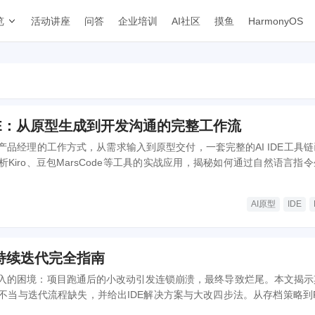
览
活动讲座
问答
企业培训
AI社区
摸鱼
HarmonyOS
DE：从原型生成到开发沟通的完整工作流
产品经理的工作方式，从需求输入到原型交付，一套完整的AI IDE工具
Kiro、豆包MarsCode等工具的实战应用，揭秘如何通过自然语言指
开发团队的高效协作，同时探讨AI时代产品经理的核心价值变迁。
AI原型
IDE
ng 持续迭代完全指南
新手常陷入的困境：项目跑通后的小改动引发连锁崩溃，最终导致烂尾。本文揭
不当与迭代流程缺失，并给出IDE解决方案与大改四步法。从存档策略到P
式开发与changelog管理，这套方法论让你在不写代码的情况下实现稳健迭