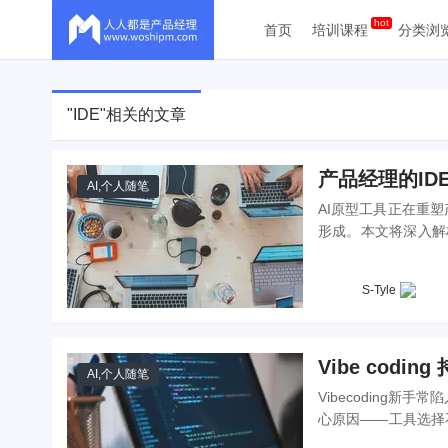
首页
培训课程
分类浏
"IDE"相关的文章
产品经理的I
AI
,
个人随笔
AI原型工具正在重塑
形成。本文将深入解析
可交互原型，实现与
S-Tyle
Vibe codi
AI
,
个人随笔
Vibecoding
心原因——工具选择
协作，再到Plan模