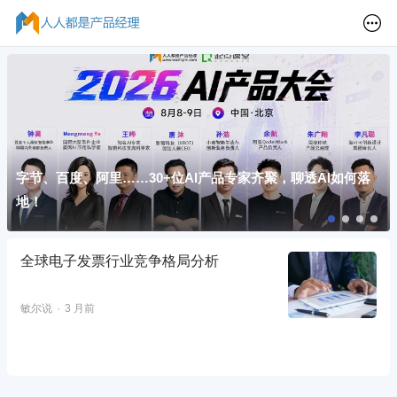
字节、百度、阿里……30+位AI产品专家齐聚，聊透AI如何落
地！
全球电子发票行业竞争格局分析
敏尔说
3 月前