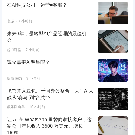
在AI科技公司，运营=客服？
袁振
7 小时前
未来3年，是转型AI产品经理的最佳机
会！
起点课堂
7 小时前
观众需要AI明星吗？
听筒Tech
9 小时前
飞书并入豆包、千问办公整合，大厂AI大
战从“赛马”到“合兵”？
娱乐独角兽
10 小时前
让 AI 在 WhatsApp 里替商家接客户，这
家公司年化收入 3500 万美元、增长
169%