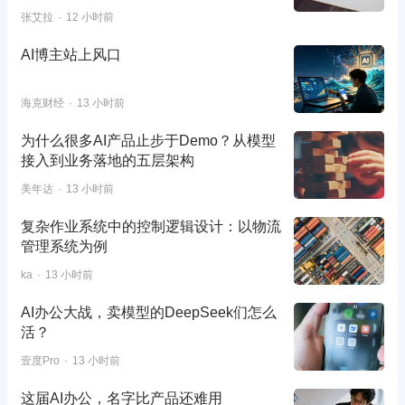
张艾拉
12 小时前
AI博主站上风口
海克财经
13 小时前
为什么很多AI产品止步于Demo？从模型
接入到业务落地的五层架构
美年达
13 小时前
复杂作业系统中的控制逻辑设计：以物流
管理系统为例
ka
13 小时前
AI办公大战，卖模型的DeepSeek们怎么
活？
壹度Pro
13 小时前
这届AI办公，名字比产品还难用