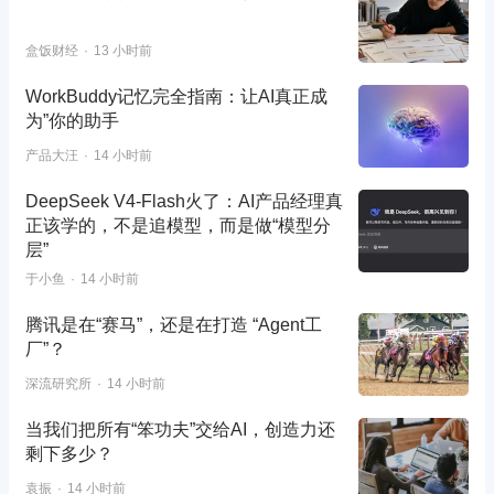
盒饭财经
13 小时前
WorkBuddy记忆完全指南：让AI真正成
为”你的助手
产品大汪
14 小时前
DeepSeek V4-Flash火了：AI产品经理真
正该学的，不是追模型，而是做“模型分
层”
于小鱼
14 小时前
腾讯是在“赛马”，还是在打造 “Agent工
厂”？
深流研究所
14 小时前
当我们把所有“笨功夫”交给AI，创造力还
剩下多少？
袁振
14 小时前