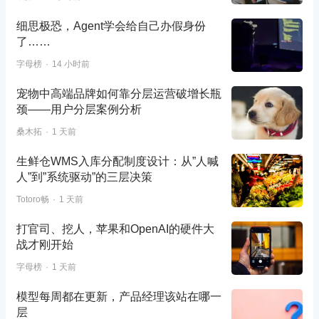
细思极恐，Agent学会给自己办假身份
了……
字母榜
14 小时前
宠物中高端品牌如何靠分层运营破增长瓶
颈——用户分层案例分析
桑木拓
1 天前
生鲜仓WMS入库分配制度设计：从”人喊
人”到”系统驱动”的三层决策
Totoro畅
1 天前
打官司、挖人，苹果和OpenAI的硬件大
战才刚开始
字母榜
1 天前
模型每周都在更新，产品经理该站在哪一
层