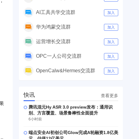
，
AI工具共学交流群
加入
华为鸿蒙交流群
加入
运营增长交流群
加入
OPC一人公司交流群
加入
OpenCalw&Hermes交流群
加入
快讯
查看更多
果
腾讯混元Hy ASR 3.0 preview发布：通用识
别、方言覆盖、场景鲁棒性全面提升
6小时前
端点安全AI初创公司Glow完成A轮融资1.8亿美
元，估值12亿美元