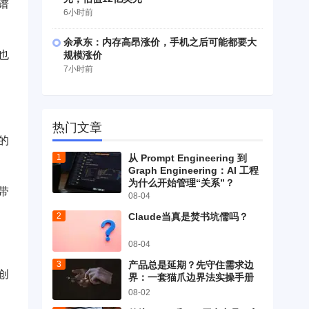
谱
6小时前
余承东：内存高昂涨价，手机之后可能都要大
也
规模涨价
7小时前
热门文章
的
从 Prompt Engineering 到
Graph Engineering：AI 工程
为什么开始管理“关系”？
带
08-04
Claude当真是焚书坑儒吗？
08-04
产品总是延期？先守住需求边
创
界：一套猫爪边界法实操手册
08-02