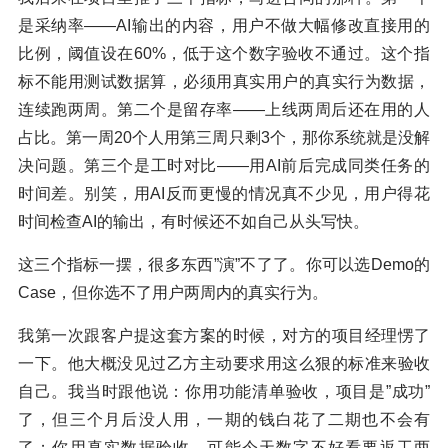
是采纳率——AI输出的内容，用户不做大幅修改直接用的
比例，阈值设在60%，低于这个数字验收不通过。这个指
标不能用测试数据算，必须用真实用户的真实行为数据，
连续跑两周。第二个是留存率——上线两周后还在用的人
占比。第一周20个人用第三周只剩3个，那你系统就是没解
决问题。第三个是工时对比——用AI前后完成同类任务的
时间差。别笑，用AI反而更慢的情况真不少见，用户得花
时间检查AI的输出，有时候还不如自己从头写快。
这三个指标一摆，很多东西”演”不了了。你可以选Demo的
Case，但你选不了用户两周内的真实行为。
我第一次跟客户提这套方案的时候，对方的项目经理愣了
一下。他大概没见过乙方主动要求用这么狠的标准来验收
自己。我当时跟他说：你用功能清单验收，项目是”成功”
了，但三个月后没人用，一期的钱白花了二期也不会有
了；你用真实数据验收，可能今天数字不好看要返工两