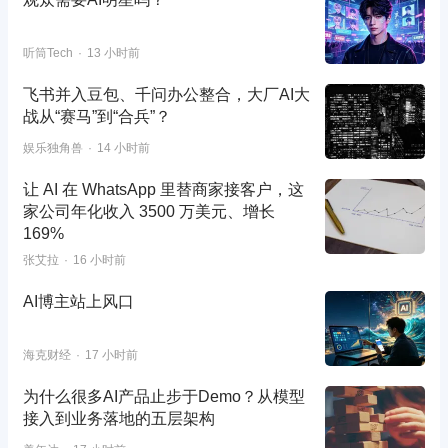
听筒Tech
13 小时前
飞书并入豆包、千问办公整合，大厂AI大
战从“赛马”到“合兵”？
娱乐独角兽
14 小时前
让 AI 在 WhatsApp 里替商家接客户，这
家公司年化收入 3500 万美元、增长
169%
张艾拉
16 小时前
AI博主站上风口
海克财经
17 小时前
为什么很多AI产品止步于Demo？从模型
接入到业务落地的五层架构