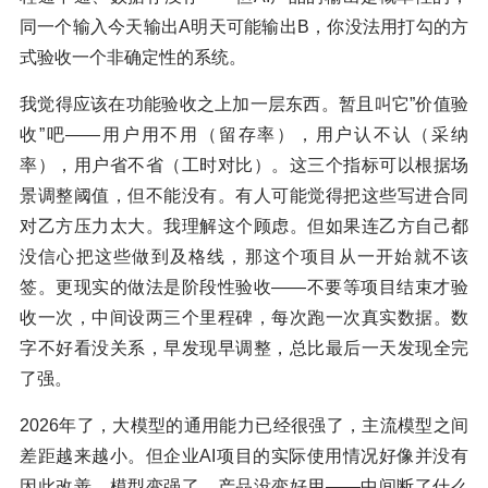
同一个输入今天输出A明天可能输出B，你没法用打勾的方
式验收一个非确定性的系统。
我觉得应该在功能验收之上加一层东西。暂且叫它”价值验
收”吧——用户用不用（留存率），用户认不认（采纳
率），用户省不省（工时对比）。这三个指标可以根据场
景调整阈值，但不能没有。有人可能觉得把这些写进合同
对乙方压力太大。我理解这个顾虑。但如果连乙方自己都
没信心把这些做到及格线，那这个项目从一开始就不该
签。更现实的做法是阶段性验收——不要等项目结束才验
收一次，中间设两三个里程碑，每次跑一次真实数据。数
字不好看没关系，早发现早调整，总比最后一天发现全完
了强。
2026年了，大模型的通用能力已经很强了，主流模型之间
差距越来越小。但企业AI项目的实际使用情况好像并没有
因此改善。模型变强了，产品没变好用——中间断了什么