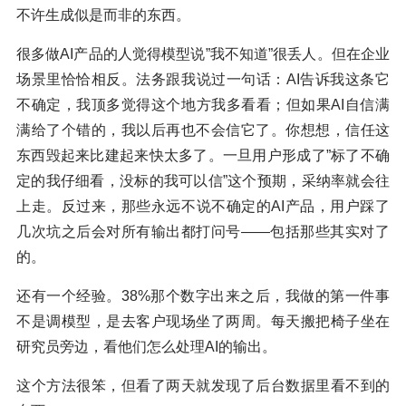
不许生成似是而非的东西。
很多做AI产品的人觉得模型说”我不知道”很丢人。但在企业
场景里恰恰相反。法务跟我说过一句话：AI告诉我这条它
不确定，我顶多觉得这个地方我多看看；但如果AI自信满
满给了个错的，我以后再也不会信它了。你想想，信任这
东西毁起来比建起来快太多了。一旦用户形成了”标了不确
定的我仔细看，没标的我可以信”这个预期，采纳率就会往
上走。反过来，那些永远不说不确定的AI产品，用户踩了
几次坑之后会对所有输出都打问号——包括那些其实对了
的。
还有一个经验。38%那个数字出来之后，我做的第一件事
不是调模型，是去客户现场坐了两周。每天搬把椅子坐在
研究员旁边，看他们怎么处理AI的输出。
这个方法很笨，但看了两天就发现了后台数据里看不到的