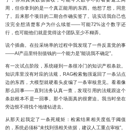
周，但你拿到的是一个真正能用的东西。他想了想，同意
了。后来那个项目的二期合作确实签了。说实话我自己也
没完全想清楚客户为什么续签——可能72%这个数字还
行，也可能他们就是觉得这个团队至少不糊弄。
说个插曲。在拉采纳率的过程中我发现了一件反直觉的事
——AI产品里特别值钱的一个能力是”能说我不确定”。
有一次试点阶段，系统碰到一条很冷门的知识产权条款。
知识库里没有对应的法规，RAG检索勉强返回了一条沾点
边的东西，大模型就硬着头皮编了一条审核意见。看着像
那么回事——直到法务认真一查，发现引用的法规跟这个
条款根本不是一回事。那个场面真的很窘迫。我当时坐在
旁边恨不得找个地缝钻进去。
从那天起我定了一条死规矩：检索结果相关度低于阈值
的，系统必须标”未找到强相关依据，建议人工重点审核”。