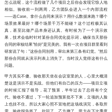
怎么说呢，这个流程做了几个项目之后你会发现它惊人地
相似。验收前一到两周，乙方团队会进入一个内部流程
——选Case。拿什么合同来演示？用什么数据来跑？哪个
场景效果最好？哪个场景千万不能碰？这个过程极其认
真，甚至比做产品本身还认真。有时候为了一个演示效
果，技术会临时针对某份合同优化提示词，确保当天那份
合同的审核结果”恰好”是完美的。我有一次在项目群里看到
研发说了句：”这份合同别用，审出来第三条有幻觉。”然后
那份合同就从演示列表上消失了。当时没人觉得这有什么
问题。
甲方其实不傻。验收那天坐在会议室里的人，心里大概清
楚这是演示不是实战。但他们有自己的压力——项目立项
的时候汇报了领导，花了预算，半年过去了总得有个交
代。验收不通过，下一轮追加预算批不下来，立项的人脸
上也挂不住。所以大家心照不宣地把这场戏演完，各取所
需。验收报告签了，款回了，乙方撤了，甲方在下次季度