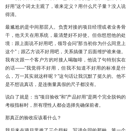
好用”这个词太主观了，谁来定义？用什么尺子量？没人说
得清。
最尴尬的是中间那层人。负责对接的项目经理或者业务骨
干，他天天在用系统，最清楚好不好使。但你想想他的处
境：跟上面说不好用吧，领导会问”那当初你为什么同意上
这个”；跟乙方说不好用吧，关系搞僵了后面维护谁来做。
我有次跟一个客户方的对接人喝咖啡，他说了句特别实在
的话——”我觉得不好用，但我不知道不好用的标准是什
么，万一其实就这样呢？”这句话让我沉默了挺久的。他不
是不想说真话，是连衡量真假的尺子都没有。
说白了就是：当”项目验收”和”产品好用”是两个完全脱钩的
考核指标时，所有理性人都会选择先确保前者。
那真正的验收应该看什么？
我后来在项目里推了三个指标，写进合同的那种。第一个