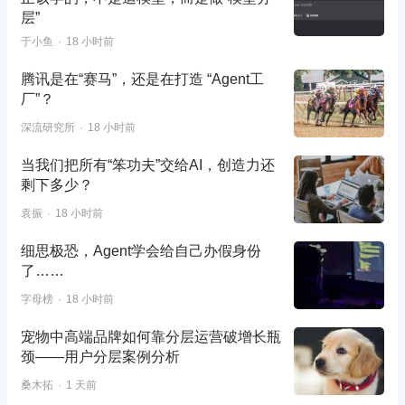
层”
于小鱼
18 小时前
腾讯是在“赛马”，还是在打造 “Agent工
厂”？
深流研究所
18 小时前
当我们把所有“笨功夫”交给AI，创造力还
剩下多少？
袁振
18 小时前
细思极恐，Agent学会给自己办假身份
了……
字母榜
18 小时前
宠物中高端品牌如何靠分层运营破增长瓶
颈——用户分层案例分析
桑木拓
1 天前