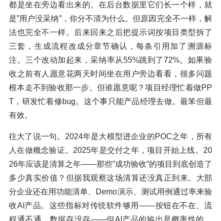
都是坐在旁边看出来的。在后台数据里它们长一个样，就
是”用户没采纳”，你分不清为什么。但原因完全不一样，解
法也完全不一样。后来回来之后把提示词按项目类型拆了
三套，生成流程改成分章节确认，每条引用加了溯源标
注。三个改动加起来，采纳率从55%跳到了72%。如果验
收之前有人愿意花两天时间坐在用户旁边看看，很多问题
根本走不到验收那一步。但谁愿意呢？项目经理忙着做PP
T，研发忙着修bug。这个事只能产品经理去做。最笨但最
有效。
往大了说一句。2024年是大模型进企业的POC之年，所有
人在做概念验证。2025年是交付之年，项目开始上线。20
26年应该是清算之年——那些”成功验收”的项目到底创造了
多少真实价值？但据我观察这场清算还没真正到来。大部
分企业还在用功能清单、Demo演示、测试用例通过率来验
收AI产品。这些指标对传统软件够用——按钮在不在、流
程通不通、数据存没存——但AI产品的输出是概率性的，