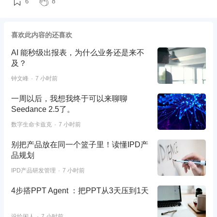
6
8
喜欢此内容的还喜欢
AI 能秒级出报表，为什么业务还是来不
及？
钟文峰
7 小时前
一周以后，我想我终于可以来聊聊
Seedance 2.5了。
数字生命卡兹克
7 小时前
别把产品放在同一个篮子里！读懂IPD产
品规划
IPD产品研发管理
7 小时前
4步搭PPT Agent ：把PPT从3天压到1天
设绘闲人
7 小时前