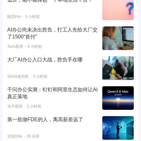
陈罡Pro
5 小时前
AI办公尚未决出胜负，打工人先给大厂交
了1500“首付”
Tech星球
4 小时前
大厂AI办公入口大战，胜负手在哪
SAAS老司机
3 小时前
千问办公实测：钉钉和阿里生态如何让AI
真正落地
光子星球
2 小时前
第一批做FDE的人，离高薪差远了
定焦One
29 分前