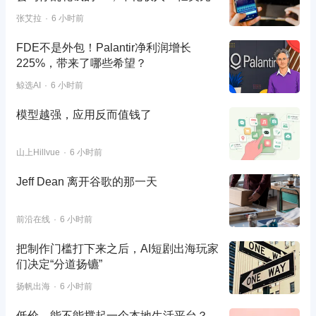
张艾拉
6 小时前
FDE不是外包！Palantir净利润增长
225%，带来了哪些希望？
鲸选AI
6 小时前
模型越强，应用反而值钱了
山上Hillvue
6 小时前
Jeff Dean 离开谷歌的那一天
前沿在线
6 小时前
把制作门槛打下来之后，AI短剧出海玩家
们决定“分道扬镳”
扬帆出海
6 小时前
低价，能不能撑起一个本地生活平台？