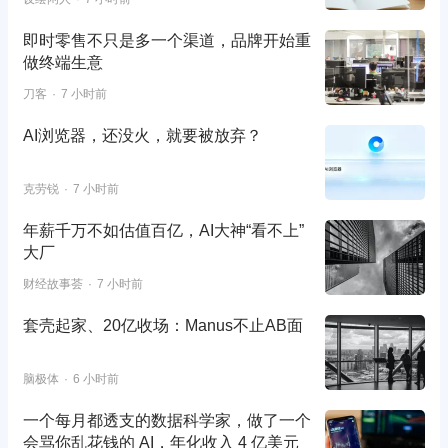
即时零售不只是多一个渠道，品牌开始重
做终端生意
刀客
7 小时前
AI浏览器，还没火，就要被放弃？
克劳锐
7 小时前
年薪千万不如估值百亿，AI大神“看不上”
大厂
财经故事荟
7 小时前
套壳起家、20亿收场：Manus不止AB面
脑极体
6 小时前
一个每月都透支的数据科学家，做了一个
会骂你乱花钱的 AI，年化收入 4 亿美元