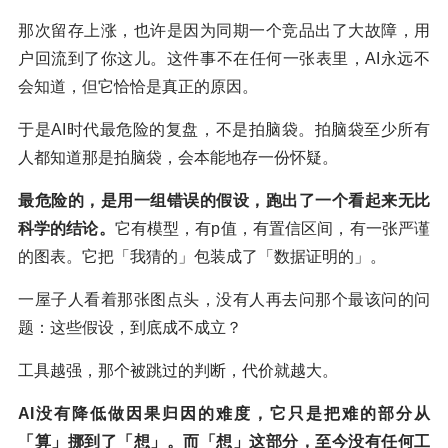
那次留存上涨，也许是因为同期一个竞品出了大故障，用
户回流到了你这儿。这件事不在任何一张表里，AI永远不
会知道，但它恰恰是真正的原因。
于是AI时代最危险的复盘，不是拍脑袋。拍脑袋至少所有
人都知道那是拍脑袋，会本能地存一份怀疑。
最危险的，是用一组错误的假设，跑出了一个看起来无比
科学的结论。
它有模型，有p值，有置信区间，有一张严谨
的图表。它把「我猜的」包装成了「数据证明的」。
一屋子人看着那张图点头，没有人再去问那个最该问的问
题：这些假设，到底成不成立？
工具越强，那个被跳过的判断，代价就越大。
AI没有降低做因果归因的难度，它只是把难的部分从
「算」挪到了「想」。而「想」这部分，至今没有任何工