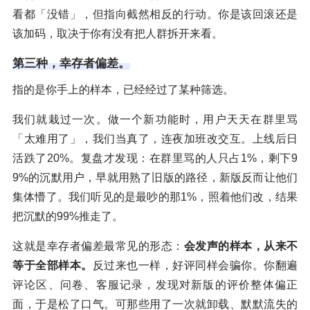
看都「没错」，但指向截然相反的行动。你是该回滚还是
该加码，取决于你有没有把人群拆开来看。
第三种，幸存者偏差。
指的是你手上的样本，已经经过了某种筛选。
我们就栽过一次。做一个新功能时，用户天天在群里骂
「太难用了」，我们当真了，连夜加班改交互。上线后日
活跌了20%。复盘才发现：在群里骂的人只占1%，剩下9
9%的沉默用户，早就用熟了旧版的路径，新版反而让他们
集体懵了。我们听见的是最吵的那1%，照着他们改，结果
把沉默的99%推走了。
这就是幸存者偏差最常见的形态：
会发声的样本，从来不
等于全部样本。
反过来也一样，好评同样会骗你。你翻遍
评论区、问卷、客服记录，发现对新版的评价整体偏正
面，于是松了口气。可那些用了一次就卸载、默默流失的