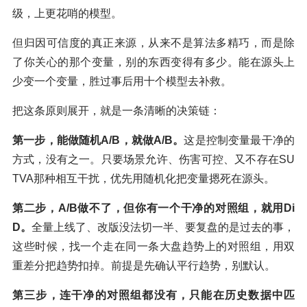
级，上更花哨的模型。
但归因可信度的真正来源，从来不是算法多精巧，而是除
了你关心的那个变量，别的东西变得有多少。能在源头上
少变一个变量，胜过事后用十个模型去补救。
把这条原则展开，就是一条清晰的决策链：
第一步，能做随机A/B，就做A/B。
这是控制变量最干净的
方式，没有之一。只要场景允许、伤害可控、又不存在SU
TVA那种相互干扰，优先用随机化把变量摁死在源头。
第二步，A/B做不了，但你有一个干净的对照组，就用Di
D。
全量上线了、改版没法切一半、要复盘的是过去的事，
这些时候，找一个走在同一条大盘趋势上的对照组，用双
重差分把趋势扣掉。前提是先确认平行趋势，别默认。
第三步，连干净的对照组都没有，只能在历史数据中匹