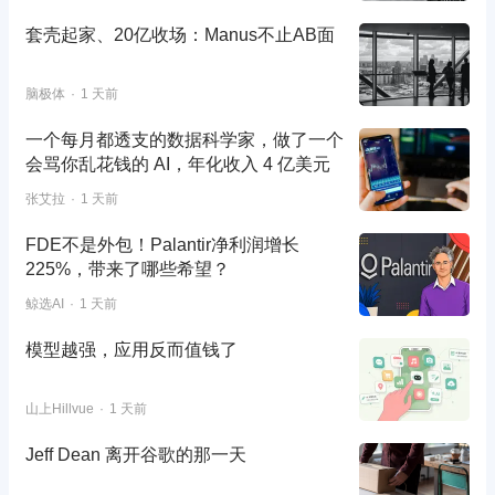
套壳起家、20亿收场：Manus不止AB面
脑极体
1 天前
一个每月都透支的数据科学家，做了一个
会骂你乱花钱的 AI，年化收入 4 亿美元
张艾拉
1 天前
FDE不是外包！Palantir净利润增长
225%，带来了哪些希望？
鲸选AI
1 天前
模型越强，应用反而值钱了
山上Hillvue
1 天前
Jeff Dean 离开谷歌的那一天