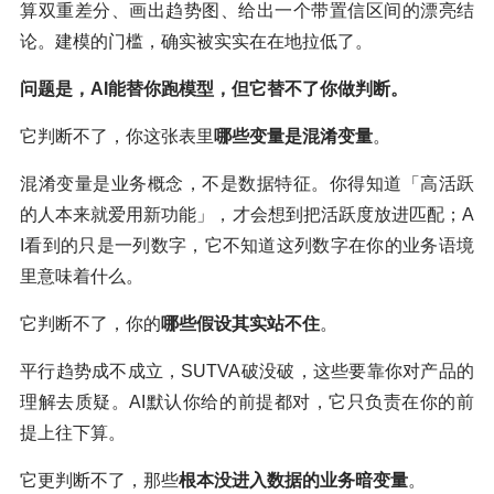
算双重差分、画出趋势图、给出一个带置信区间的漂亮结
论。建模的门槛，确实被实实在在地拉低了。
问题是，AI能替你跑模型，但它替不了你做判断。
它判断不了，你这张表里
哪些变量是混淆变量
。
混淆变量是业务概念，不是数据特征。你得知道「高活跃
的人本来就爱用新功能」，才会想到把活跃度放进匹配；A
I看到的只是一列数字，它不知道这列数字在你的业务语境
里意味着什么。
它判断不了，你的
哪些假设其实站不住
。
平行趋势成不成立，SUTVA破没破，这些要靠你对产品的
理解去质疑。AI默认你给的前提都对，它只负责在你的前
提上往下算。
它更判断不了，那些
根本没进入数据的业务暗变量
。