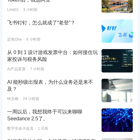
Link01
3 小时前
飞书钉钉，怎么就成了“老登”？
定焦One
6 小时前
从 0 到 1 设计游戏发票中台：如何接住玩
家投诉与税务风险
AI产品零度
7 小时前
AI 能秒级出报表，为什么业务还是来不
及？
钟文峰
24 小时前
一周以后，我想我终于可以来聊聊
Seedance 2.5了。
数字生命卡兹克
1 天前