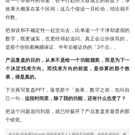
给一个带条件的答案：在平行趋势大致成立的前提下，净
效果大概落在某个区间；这几个假设一旦松动，结论就不
作数。
把假设和不确定性一起交出去，比单递一个干净却虚假的
数字，既更诚实，也更经得起追问。真正会让你挨骂的，
是那个你拍着胸脯保证、半年后被证伪的「3个点」。
产品复盘的目的，从来不是给一个功能颁奖，而是为下一
个决定找准方向。而找准方向的前提，是你算的那个效
果，得是真的。
下次再写复盘PPT，落笔那个「效果」数字之前，先问自
己一句：
这段时间里，除了我的功能，还有什么也变了？
把这个问题追问到底，就已经躲开了产品复盘里最贵的那
个错觉。
本文由 @巫师Sorcerer 原创发布于人人都是产品经理。未经作者许可，禁