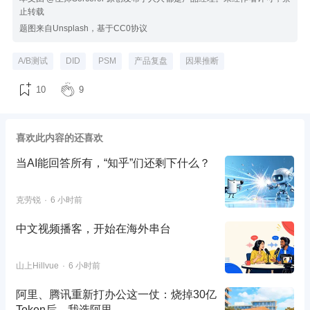
止转载
题图来自Unsplash，基于CC0协议
A/B测试
DID
PSM
产品复盘
因果推断
10
9
喜欢此内容的还喜欢
当AI能回答所有，“知乎”们还剩下什么？
克劳锐
6 小时前
中文视频播客，开始在海外串台
山上Hillvue
6 小时前
阿里、腾讯重新打办公这一仗：烧掉30亿
Token后，我选阿里