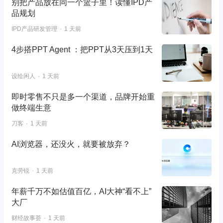
别把产品放在同一个篮子里！读懂IPD产
品规划
IPD产品研发管理
1 天前
4步搭PPT Agent ：把PPT从3天压到1天
设绘闲人
1 天前
即时零售不只是多一个渠道，品牌开始重
做终端生意
刀客
1 天前
AI浏览器，还没火，就要被放弃？
克劳锐
1 天前
年薪千万不如估值百亿，AI大神“看不上”
大厂
财经故事荟
1 天前