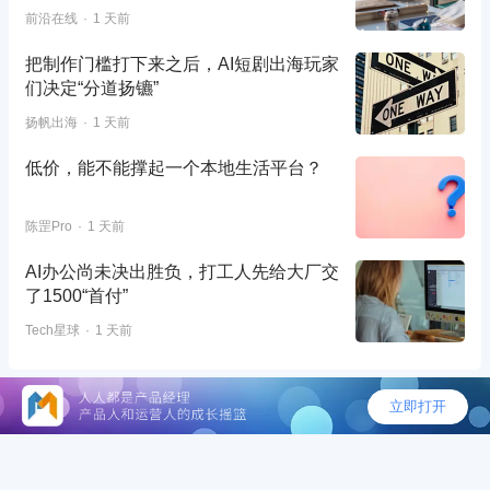
前沿在线
1 天前
把制作门槛打下来之后，AI短剧出海玩家
们决定“分道扬镳”
扬帆出海
1 天前
低价，能不能撑起一个本地生活平台？
陈罡Pro
1 天前
AI办公尚未决出胜负，打工人先给大厂交
了1500“首付”
Tech星球
1 天前
©2026 - 人人都是产品经理