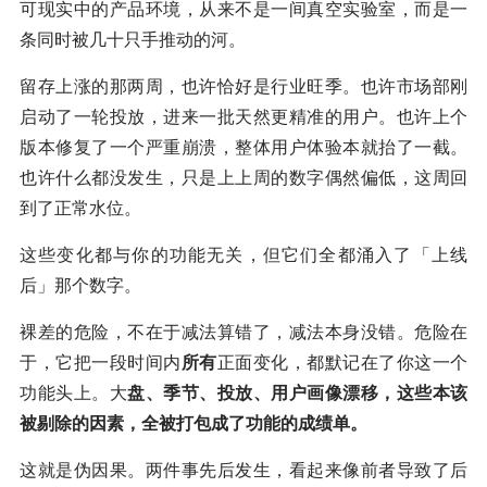
可现实中的产品环境，从来不是一间真空实验室，而是一
条同时被几十只手推动的河。
留存上涨的那两周，也许恰好是行业旺季。也许市场部刚
启动了一轮投放，进来一批天然更精准的用户。也许上个
版本修复了一个严重崩溃，整体用户体验本就抬了一截。
也许什么都没发生，只是上上周的数字偶然偏低，这周回
到了正常水位。
这些变化都与你的功能无关，但它们全都涌入了「上线
后」那个数字。
裸差的危险，不在于减法算错了，减法本身没错。危险在
于，它把一段时间内
所有
正面变化，都默记在了你这一个
功能头上。大
盘、季节、投放、用户画像漂移，这些本该
被剔除的因素，全被打包成了功能的成绩单。
这就是伪因果。两件事先后发生，看起来像前者导致了后