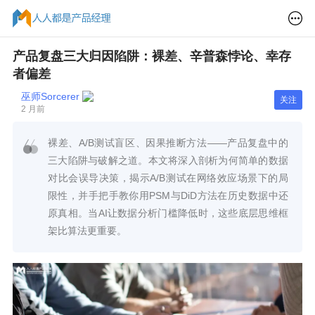
产品复盘三大归因陷阱：裸差、辛普森悖论、幸存
者偏差
巫师Sorcerer
关注
2 月前
裸差、A/B测试盲区、因果推断方法——产品复盘中的
三大陷阱与破解之道。本文将深入剖析为何简单的数据
对比会误导决策，揭示A/B测试在网络效应场景下的局
限性，并手把手教你用PSM与DiD方法在历史数据中还
原真相。当AI让数据分析门槛降低时，这些底层思维框
架比算法更重要。